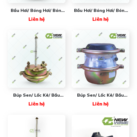
Bầu Hơi/ Bóng Hơi/ Bóng
Bầu Hơi/ Bóng Hơi/ Bóng
Tải Mooc Rút 0042
Tải 2 Tầng NW6910 New
Liên hệ
Liên hệ
NW6348 (#1V6348) New
Wave
Wave
Búp Sen/ Lốc Kê/ Bầu
Búp Sen/ Lốc Kê/ Bầu
Phanh 1 Tầng Da 20cm
Phanh 2 Tầng Không Đế 2
Liên hệ
Liên hệ
NW3519DA-U320 New
Cùm Rời NW3530BA1YGK
Wave
(cảo Nhôm)