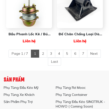
Bầu Phanh Lốc Kê / Búp
Đế Chân Chống Loại Dày
Sen 2 Tầng NW3530BA1Y
Tốt 001794 New Wave
Liên hệ
Liên hệ
(thân Nhám) New Wave
Page 1 / 7
1
2
3
4
5
6
7
Next
Last
SẢN PHẨM
Phụ Tùng Đầu Kéo Mỹ
Phụ Tùng Rơ Mooc
Phụ Tùng Xe Khách
Phụ Tùng Container
Sản Phẩm Phụ Trợ
Phụ Tùng Đầu Kéo SINOTRUK -
HOWO ( Coming Soon)