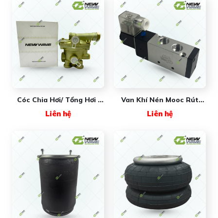
Cóc Chia Hơi/ Tổng Hơi 6
Van Khí Nén Mooc Rút
Lỗ Nặng NW3527FB-1 New
4V310-10 New Wave
Liên hệ
Liên hệ
Wave