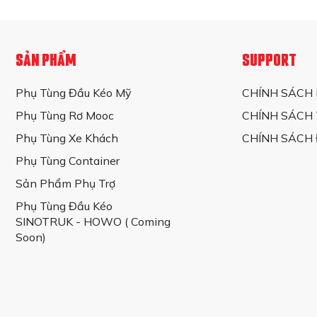
Lợi ích của cao s
SẢN PHẨM
SUPPORT
Giảm rung động
Phụ Tùng Đầu Kéo Mỹ
CHÍNH SÁCH
Cao su giảm chấn trên
Phụ Tùng Rơ Mooc
CHÍNH SÁCH
đường gồ ghề hoặc có nhi
Phụ Tùng Xe Khách
CHÍNH SÁCH 
động mạnh. Nhờ đó, không
Phụ Tùng Container
Tăng tuổi thọ của 
Sản Phẩm Phụ Trợ
Cao su giảm chấn giúp gi
Phụ Tùng Đầu Kéo
của rung động và va đập,
SINOTRUK - HOWO ( Coming
trong việc tiết kiệm chi p
Soon)
Cải thiện trải nghiệ
Cao su giảm chấn giúp cả
hiệu quả, xe sẽ di chuyể