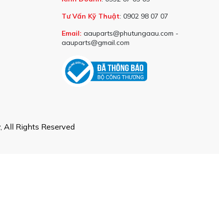
 quan trọng trong việc đảm bảo một chuyến đi an toàn và thuận lợi
Tư Vấn Kỹ Thuật
: 0902 98 07 07
Email:
aauparts@phutungaau.com -
aauparts@gmail.com
hát ra từ khoang động cơ. Khi cao su bị mòn hoặc hỏng, nó có thể
á mức tới các điểm tiếp xúc.
 All Rights Reserved
g kể. Điều này dẫn đến việc toàn bộ xe bị rung lắc, gây khó chịu
thụ các rung động và xung lực từ mặt đường, giúp xe di chuyển êm
 khắc nghiệt, hệ phuộc giảm xóc có thể bị hao mòn hoặc hư hỏng