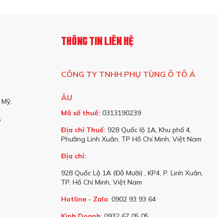
ch
THÔNG TIN LIÊN HỆ
CÔNG TY TNHH PHỤ TÙNG Ô TÔ Á
 từ mặt đường truyền lên khung xe. Khi xe di chuyển qua các đoạn
này, giúp cho các bộ phận trên xe không bị ảnh hưởng bởi các tác
 êm ái hơn trong suốt hành trình.
ÂU
 Mỹ,
Mã số thuế:
0313190239
o
Địa chỉ Thuế:
928 Quốc lộ 1A, Khu phố 4,
hư hỏng theo thời gian. Nhờ vào việc hạn chế sự tác động trực tiếp
Phường Linh Xuân, TP Hồ Chí Minh, Việt Nam
à còn kéo dài tuổi thọ của chúng. Điều này có ý nghĩa quan trọng
Địa chỉ:
928 Quốc Lộ 1A (Đỗ Mười) , KP4, P. Linh Xuân,
TP. Hồ Chí Minh, Việt Nam
Hotline - Zalo
: 0902 93 93 64
o cả hành khách cũng như tài xế. Khi hệ thống giảm chấn hoạt động
n toàn và dễ chịu. Đây là một yếu tố quan trọng, đặc biệt đối với
Kinh Doanh
: 0932 67 05 05