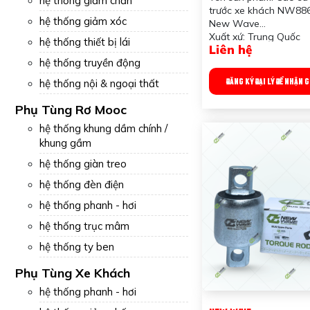
hệ thống giảm chấn
NEW WAVE - Giải 
trước xe khách NW88
Giảm Chấn Hoàn H
hệ thống giảm xóc
New Wave
Hệ Thống Treo Xe 
Xuất xứ: Trung Quốc
hệ thống thiết bị lái
Liên hệ
Ứng dụng: Dùng cho x
hệ thống truyền động
Công dụng sản phẩm:
cho thanh giò gà
ĐĂNG KÝ ĐẠI LÝ ĐỂ NHẬN 
hệ thống nội & ngoại thất
Trọng lượng: 3,110 g
Quy chuẩn đóng gói: 1
Phụ Tùng Rơ Mooc
thùng
hệ thống khung dầm chính /
khung gầm
hệ thống giàn treo
hệ thống đèn điện
hệ thống phanh - hơi
hệ thống trục mâm
hệ thống ty ben
Phụ Tùng Xe Khách
hệ thống phanh - hơi