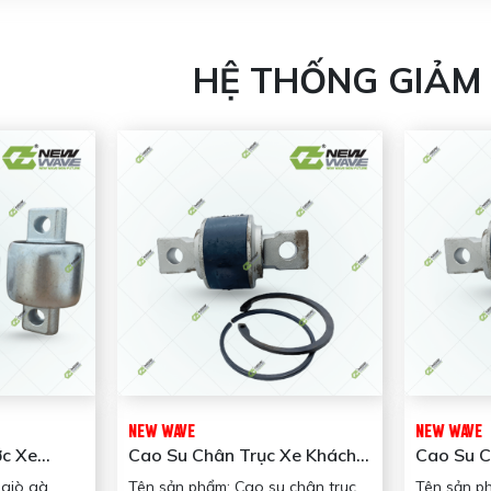
HỆ THỐNG GIẢM
NEW WAVE
NEW WAVE
ớc Xe
Cao Su Chân Trục Xe Khách
Cao Su C
019T
NW855413019T New Wave
NW7554
 giò gà
Tên sản phẩm: Cao su chân trục
Tên sản p