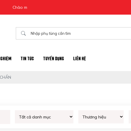
mừng đến với website chính thức của nhà phân phối phụ tùng Ô tô Á
NGHIỆM
TIN TỨC
TUYỂN DỤNG
LIÊN HỆ
 CHẤN