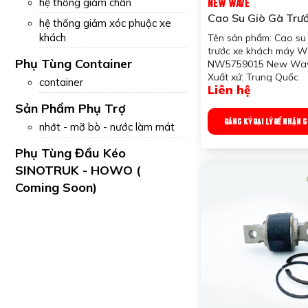
hệ thống giảm chấn
NEW WAVE
Cao Su Giò Gà Trư
hệ thống giảm xóc phuộc xe
Khách Máy Wechai
khách
Tên sản phẩm: Cao su
NW5759015 New
trước xe khách máy W
Phụ Tùng Container
NW5759015 New Wa
Xuất xứ: Trung Quốc
container
Liên hệ
Ứng dụng: Dùng cho x
máy Weichai, xe bus v
Sản Phẩm Phụ Trợ
cỡ lớn
ĐĂNG KÝ ĐẠI LÝ ĐỂ NHẬN 
nhớt - mỡ bò - nước làm mát
Công dụng sản phẩm: 
giảm chấn và hạn chế
Phụ Tùng Đầu Kéo
trong hệ thống giò gà,
SINOTRUK - HOWO (
vận hành ổn định và ê
Trọng lượng: 900 gra
Coming Soon)