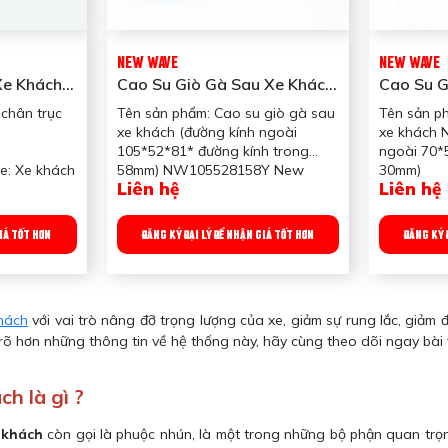
NEW WAVE
NEW WAVE
Xe Khách
Cao Su Giò Gà Sau Xe Khách
Cao Su G
(đường Kính Ngoài
New Wav
chân trục
Tên sản phẩm: Cao su giò gà sau
Tên sản p
105*52*81* Đường Kính
Ngoài 7
xe khách (đường kính ngoài
xe khách 
Trong 58mm)
Trong 3
105*52*81* đường kính trong
ngoài 70*
NW105528158Y New Wave
e: Xe khách
58mm) NW105528158Y New
30mm)
Liên hệ
Liên hệ
Wave
Xuất xứ: 
 giảm chấn
Xuất xứ: Trung Quốc
Ứng dụng:
12
Ứng dụng: Dùng cho xe: Xe khách
Trọng lượn
GIÁ TỐT HƠN
ĐĂNG KÝ ĐẠI LÝ ĐỂ NHẬN GIÁ TỐT HƠN
ĐĂNG KÝ 
Đường kính ngoài 105*52*81;
Đường kín
Đường kính trong 58mm
Đường kín
Trọng lượng: 1800gr
Công dụng
Công dụng sản phẩm: Giảm chấn
cho thanh
hách
với vai trò nâng đỡ trọng lượng của xe, giảm sự rung lắc, giảm
cho thanh giò gà
Quy chuẩn
rõ hơn những thông tin về hệ thống này, hãy cùng theo dõi ngay bài 
Quy chuẩn đóng gói: 12
cái/thùng; 
cái/thùng; 1 xe 4 cái
ch là gì ?
 khách
còn gọi là phuộc nhún, là một trong những bộ phận quan trọn