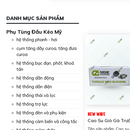
DANH MỤC SẢN PHẨM
Phụ Tùng Đầu Kéo Mỹ
hệ thống phanh - hơi
cụm tăng dây curoa, tăng đưa
curoa
hệ thống bạc đạn, phốt, khoá
tán
hệ thống dẫn động
hệ thống dẫn điện
hệ thống thải và lọc
hệ thống trợ lực
hệ thống đèn và phụ kiện
NEW WAVE
Cao Su Giò Gà Trư
hệ thống cảm biến và công tắc
Khách NW886911
Tên sản phẩm: Cao su