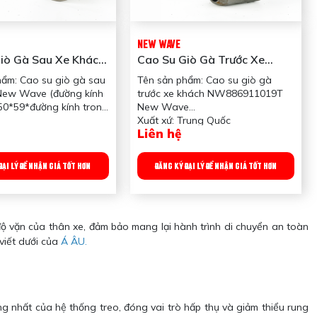
NEW WAVE
iò Gà Sau Xe Khách
Cao Su Giò Gà Trước Xe
e (đường Kính
Khách New Wave
hẩm: Cao su giò gà sau
Tên sản phẩm: Cao su giò gà
0*50*59*đường Kính
New Wave (đường kính
trước xe khách NW886911019T
0mm)
50*59*đường kính trong
New Wave
Xuất xứ: Trung Quốc
Liên hệ
Trung Quốc
Ứng dụng: Dùng cho xe: Xe khách
 Dùng cho xe: Xe khách
Trọng lượng: 3000gr
g: 1000gr
Công dụng sản phẩm: Giảm chấn
ĐẠI LÝ ĐỂ NHẬN GIÁ TỐT HƠN
ĐĂNG KÝ ĐẠI LÝ ĐỂ NHẬN GIÁ TỐT HƠN
h ngoài 70*50*59;
cho thanh giò gà
h trong 30mm
Quy chuẩn đóng gói: 12
 sản phẩm: Giảm chấn
cái/thùng; 1 xe 4 cái
 giò gà
 độ vặn của thân xe, đảm bảo mang lại hành trình di chuyển an toàn
 đóng gói: 24
viết dưới của
1 xe 4 cái
Á ÂU.
g nhất của hệ thống treo, đóng vai trò hấp thụ và giảm thiểu rung