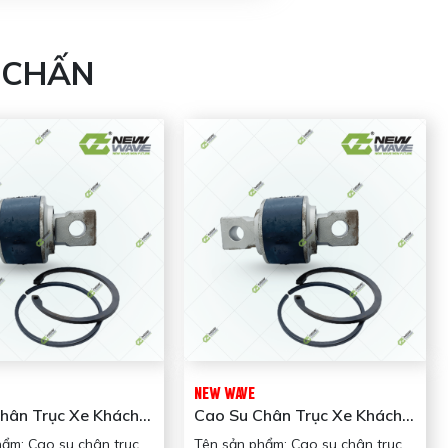
 CHẤN
NEW WAVE
hân Trục Xe Khách
Cao Su Chân Trục Xe Khách
12019T New Wave
NW755413019T New Wave
hẩm: Cao su chân trục
Tên sản phẩm: Cao su chân trục