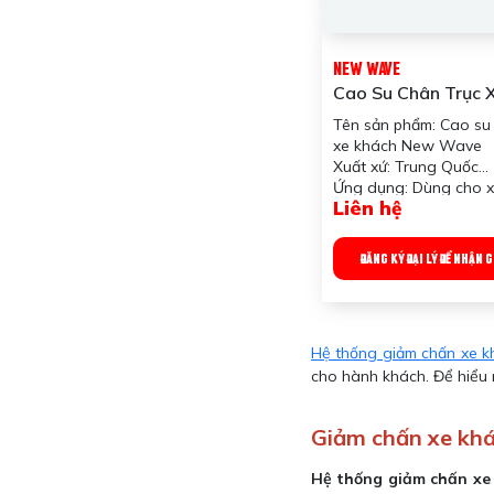
NEW WAVE
Cao Su Chân Trục 
New Wave
Tên sản phẩm: Cao su 
xe khách New Wave
Xuất xứ: Trung Quốc
Ứng dụng: Dùng cho x
Liên hệ
Trọng lượng: 3000gr
Công dụng sản phẩm:
Quy chuẩn đóng gói: 
ĐĂNG KÝ ĐẠI LÝ ĐỂ NHẬN 
cái/thùng; 1 xe 4 cái
Hệ thống giảm chấn xe k
cho hành khách. Để hiểu 
Giảm chấn xe khá
Hệ thống giảm chấn xe