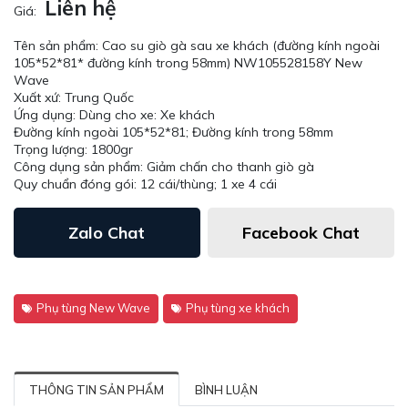
Liên hệ
Giá:
Tên sản phẩm: Cao su giò gà sau xe khách (đường kính ngoài
105*52*81* đường kính trong 58mm) NW105528158Y New
Wave
Xuất xứ: Trung Quốc
Ứng dụng: Dùng cho xe: Xe khách
Đường kính ngoài 105*52*81; Đường kính trong 58mm
Trọng lượng: 1800gr
Công dụng sản phẩm: Giảm chấn cho thanh giò gà
Quy chuẩn đóng gói: 12 cái/thùng; 1 xe 4 cái
Zalo Chat
Facebook Chat
Phụ tùng New Wave
Phụ tùng xe khách
THÔNG TIN SẢN PHẨM
BÌNH LUẬN