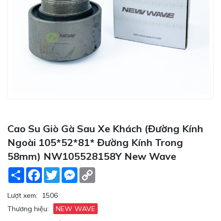
Cao Su Giò Gà Sau Xe Khách (đường Kính
Ngoài 105*52*81* Đường Kính Trong
58mm) NW105528158Y New Wave
Share
Facebook
Twitter
Messenger
Copy
Link
Lượt xem:
1506
Thương hiệu:
NEW WAVE