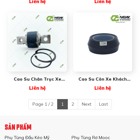
Liên hệ
Liên hệ
NW5759015 New Wave
New Wave
Cao Su Chân Trục Xe
Cao Su Côn Xe Khách
Khách NW755213019T
(120*75mm) NW12075Y
Liên hệ
Liên hệ
New Wave
New Wave
Page 1 / 2
1
2
Next
Last
SẢN PHẨM
Phụ Tùng Đầu Kéo Mỹ
Phụ Tùng Rơ Mooc