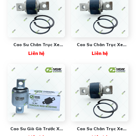
Cao Su Chân Trục Xe
Cao Su Chân Trục Xe
Khách NW755412019T
Khách NW755413019T
Liên hệ
Liên hệ
New Wave
New Wave
Cao Su Giò Gà Trước Xe
Cao Su Chân Trục Xe
Khách Máy Wechai
Khách NW755212019T