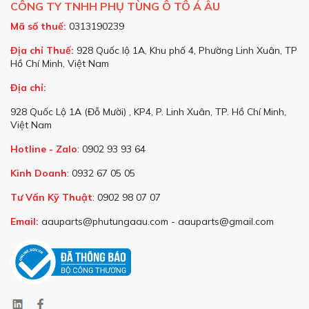
CÔNG TY TNHH PHỤ TÙNG Ô TÔ Á ÂU
Mã số thuế:
0313190239
Địa chỉ Thuế:
928 Quốc lộ 1A, Khu phố 4, Phường Linh Xuân, TP
Hồ Chí Minh, Việt Nam
Địa chỉ:
928 Quốc Lộ 1A (Đỗ Mười) , KP4, P. Linh Xuân, TP. Hồ Chí Minh,
Việt Nam
Hotline - Zalo
: 0902 93 93 64
Kinh Doanh
: 0932 67 05 05
Tư Vấn Kỹ Thuật
: 0902 98 07 07
Email:
aauparts@phutungaau.com - aauparts@gmail.com