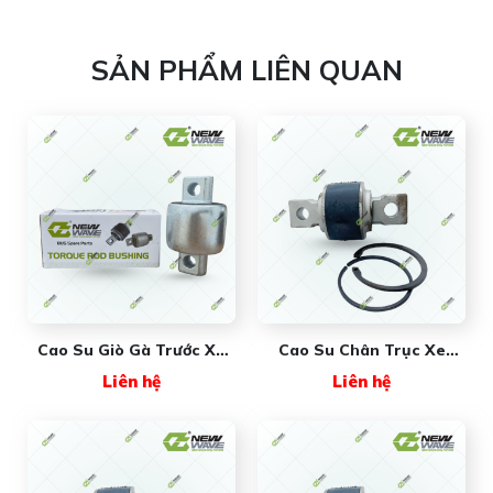
SẢN PHẨM LIÊN QUAN
Cao Su Giò Gà Trước Xe
Cao Su Chân Trục Xe
Khách NW886911019T
Khách NW855413019T
Liên hệ
Liên hệ
NEW WAVE - Giải Pháp
New Wave
Giảm Chấn Hoàn Hảo Cho
Hệ Thống Treo Xe Khách