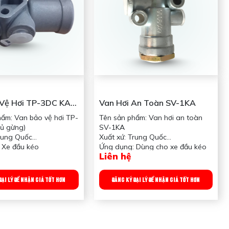
Vệ Hơi TP-3DC KA (
Van Hơi An Toàn SV-1KA
hẩm: Van bảo vệ hơi TP-
Tên sản phẩm: Van hơi an toàn
củ gừng)
SV-1KA
Trung Quốc
Xuất xứ: Trung Quốc
 Xe đầu kéo
Ứng dụng: Dùng cho xe đầu kéo
Liên hệ
 sản phẩm: bảo vệ hơi
mỹ
ng: 400 gram
Công dụng sản phẩm: Bảo vệ
đường hơi
ĐẠI LÝ ĐỂ NHẬN GIÁ TỐT HƠN
ĐĂNG KÝ ĐẠI LÝ ĐỂ NHẬN GIÁ TỐT HƠN
Trọng lượng: 400 gram