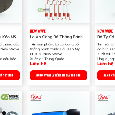
NEW WAVE
NEW WAVE
u Kéo Mỹ
Lò Xo Càng Bố Thắng Bánh
Bộ Ty Có
ew Wave
Trước Đầu Kéo Mỹ 001638
Sen 351
ố thắng đầu
Tên sản phẩm: Lò xo càng bố
Tên sản ph
New Wave
Q New Wave
thắng bánh trước Đầu Kéo Mỹ
cá búp s
001638 New Wave
Xuất xứ: 
e đầu kéo
Xuất xứ: Trung Quốc
Ứng dụng:
Liên hệ
Liên hệ
 Dùng để
Ứng dụng: Dùng cho xe đầu kéo
tầng da 1
 độ của xe,
Công dụng sản phẩm: Hồi vị càng
Trọng lượn
bố thắng
GIÁ TỐT HƠN
ĐĂNG KÝ ĐẠI LÝ ĐỂ NHẬN GIÁ TỐT HƠN
ĐĂNG KÝ 
am
Trọng lượng: 100 gram
Quy chuẩn đóng gói: 50 pcs/ bịch