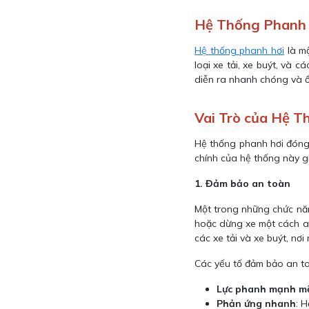
Hệ Thống Phanh 
Hệ thống phanh hơi
là mộ
loại xe tải, xe buýt, và
diễn ra nhanh chóng và ổ
Vai Trò của Hệ T
Hệ thống phanh hơi đóng v
chính của hệ thống này g
1. Đảm bảo an toàn
Một trong những chức năn
hoặc dừng xe một cách an
các xe tải và xe buýt, n
Các yếu tố đảm bảo an t
Lực phanh mạnh m
Phản ứng nhanh
: 