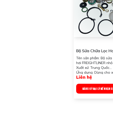
Bộ Sửa Chữa Lọc Hơ
FREIGHTLINER Nhỏ
Tên sản phẩm: Bộ sửa 
hơi FREIGHTLINER nhỏ
Xuất xứ: Trung Quốc
Ứng dụng: Dùng cho 
Liên hệ
Freightliner
Công dụng sản phẩm: 
các chi tiết bên trong 
ĐĂNG KÝ ĐẠI LÝ ĐỂ NHẬN 
Trọng lượng: 200 gra