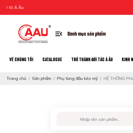
Danh mục sản phẩm
VỀ CHÚNG TÔI
CATALOGUE
TRỞ THÀNH ĐỐI TÁC Á ÂU
KINH 
Trang chủ
Sản phẩm
Phụ tùng đầu kéo mỹ
HỆ THỐNG PHA