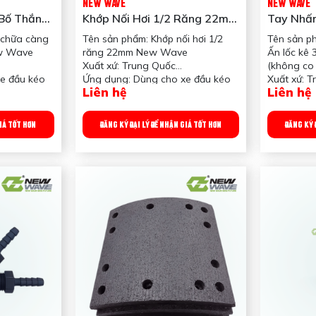
NEW WAVE
NEW WAVE
 Bố Thắng
Khớp Nối Hơi 1/2 Răng 22mm
Tay Nhấn
ve
New Wave
Kê 3548
 chữa càng
Tên sản phẩm: Khớp nối hơi 1/2
Tên sản ph
(không C
ew Wave
răng 22mm New Wave
Ấn lốc kê
Xuất xứ: Trung Quốc
(không co 
e đầu kéo
Ứng dụng: Dùng cho xe đầu kéo
Xuất xứ: 
Liên hệ
Liên hệ
Mỹ
Ứng dụng:
32*58mm và
Kích thước: ‎M22x1.5
mỹ
Vật liệu: thép hợp kim
Công dụng
GIÁ TỐT HƠN
ĐĂNG KÝ ĐẠI LÝ ĐỂ NHẬN GIÁ TỐT HƠN
ĐĂNG KÝ 
Phục hồi và
Công dụng sản phẩm: Nối hơi từ
kéo và Rơ
 định của
dây hơi vào mooc và đầu kéo
Trọng lượ
phanh làm
Trọng lượng: 450 gram
oàn
Quy chuẩn đóng gói: 50 cái/thùng
am