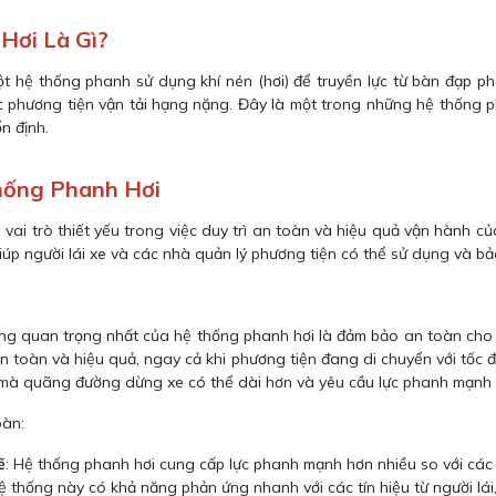
Hơi Là Gì?
t hệ thống phanh sử dụng khí nén (hơi) để truyền lực từ bàn đạp ph
 các phương tiện vận tải hạng nặng. Đây là một trong những hệ thống
n định.
hống Phanh Hơi
ai trò thiết yếu trong việc duy trì an toàn và hiệu quả vận hành của 
iúp người lái xe và các nhà quản lý phương tiện có thể sử dụng và b
g quan trọng nhất của hệ thống phanh hơi là đảm bảo an toàn cho 
 toàn và hiệu quả, ngay cả khi phương tiện đang di chuyển với tốc độ
ơi mà quãng đường dừng xe có thể dài hơn và yêu cầu lực phanh mạnh 
oàn:
ẽ
: Hệ thống phanh hơi cung cấp lực phanh mạnh hơn nhiều so với các 
Hệ thống này có khả năng phản ứng nhanh với các tín hiệu từ người lái