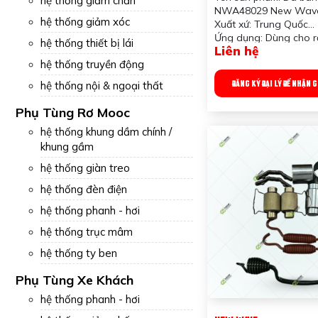
hệ thống giảm chấn
NWA48029 New Wav
hệ thống giảm xóc
Xuất xứ: Trung Quốc
Ứng dụng: Dùng cho 
hệ thống thiết bị lái
Liên hệ
Công dụng sản phẩm: g
hệ thống truyền động
Trọng lượng: 20 gram
Quy chuẩn đóng gói: 1
ĐĂNG KÝ ĐẠI LÝ ĐỂ NHẬN 
hệ thống nội & ngoại thất
100 cái/ thùng
Phụ Tùng Rơ Mooc
hệ thống khung dầm chính /
khung gầm
hệ thống giàn treo
hệ thống đèn điện
hệ thống phanh - hơi
hệ thống trục mâm
hệ thống ty ben
Phụ Tùng Xe Khách
hệ thống phanh - hơi