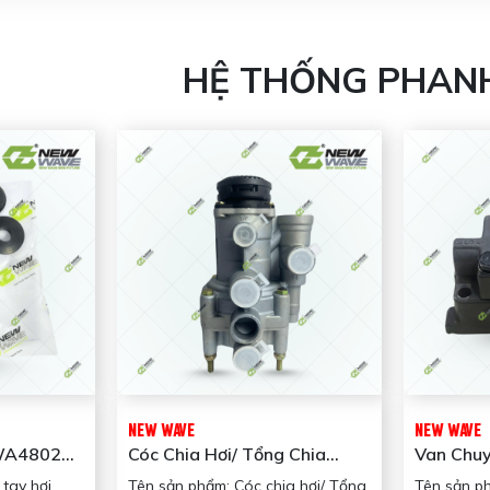
HỆ THỐNG PHANH
NEW WAVE
NEW WAVE
NWA48029
Cóc Chia Hơi/ Tổng Chia
Van Chu
Hơi NW3522FA
Chậm 00
tay hơi
Tên sản phẩm: Cóc chia hơi/ Tổng
Tên sản p