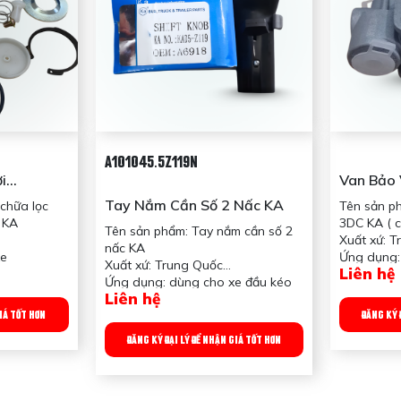
A101045.5Z119N
i
Van Bảo 
 KA
Củ Gừng)
Tay Nắm Cần Số 2 Nấc KA
chữa lọc
Tên sản p
 KA
3DC KA ( 
Tên sản phẩm: Tay nắm cần số 2
Xuất xứ: 
nấc KA
xe
Ứng dụng:
Xuất xứ: Trung Quốc
Liên hệ
Công dụng
Ứng dụng: dùng cho xe đầu kéo
Thay thế
Trọng lượ
Liên hệ
Công dụng sản phẩm: Để tài xế
lọc hơi
GIÁ TỐT HƠN
ĐĂNG KÝ 
nắm chuyển số
m
Trọng lượng: 400 gram
ĐĂNG KÝ ĐẠI LÝ ĐỂ NHẬN GIÁ TỐT HƠN