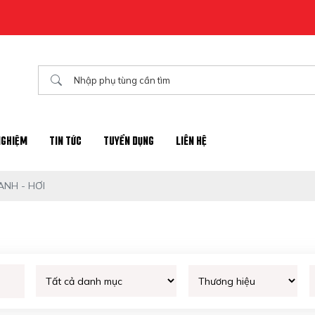
Chào mừng đến với website chính thức của nhà phân phối ph
NGHIỆM
TIN TỨC
TUYỂN DỤNG
LIÊN HỆ
NH - HƠI