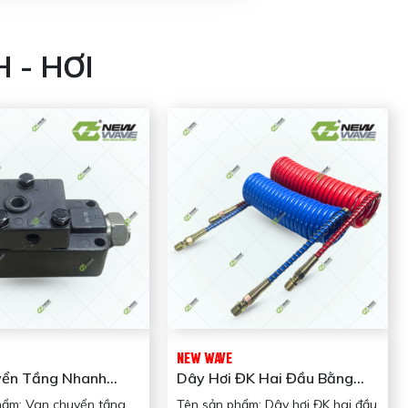
 - HƠI
NEW WAVE
yển Tầng Nhanh
Dây Hơi ĐK Hai Đầu Bằng
1864 (#A5000)
NW362805 New Wave
hẩm: Van chuyển tầng
Tên sản phẩm: Dây hơi ĐK hai đầu