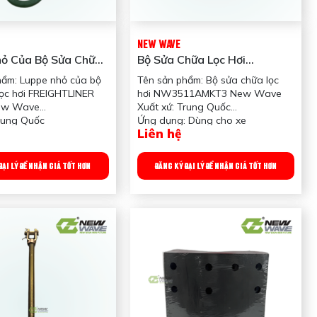
NEW WAVE
ỏ Của Bộ Sửa Chữa
Bộ Sửa Chữa Lọc Hơi
FREIGHTLINER
NW3511AMKT3 New Wave
hẩm: Luppe nhỏ của bộ
Tên sản phẩm: Bộ sửa chữa lọc
 New Wave
lọc hơi FREIGHTLINER
hơi NW3511AMKT3 New Wave
ew Wave
Xuất xứ: Trung Quốc
Trung Quốc
Ứng dụng: Dùng cho xe
Liên hệ
 Dùng cho xe đầu kéo
Freightliner
 sản phẩm: Xả hơi, xả
Công dụng sản phẩm: Sửa chữa
lọc hơi
ĐẠI LÝ ĐỂ NHẬN GIÁ TỐT HƠN
ĐĂNG KÝ ĐẠI LÝ ĐỂ NHẬN GIÁ TỐT HƠN
ng: 10 gram
Trọng lượng: 100gram
Quy chuẩn đóng gói: 100 bộ/
thùng