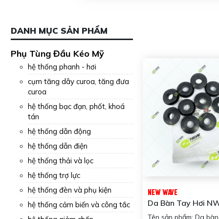
DANH MỤC SẢN PHẨM
Phụ Tùng Đầu Kéo Mỹ
hệ thống phanh - hơi
cụm tăng dây curoa, tăng đưa
curoa
hệ thống bạc đạn, phốt, khoá
tán
hệ thống dẫn động
hệ thống dẫn điện
hệ thống thải và lọc
hệ thống trợ lực
hệ thống đèn và phụ kiện
NEW WAVE
Da Bàn Tay Hơi 
hệ thống cảm biến và công tắc
New Wave
Tên sản phẩm: Da bàn 