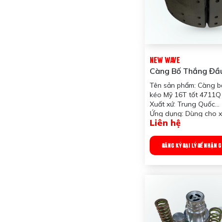
NEW WAVE
Càng Bố Thắng Đầ
16T Tốt 4711Q N
Tên sản phẩm: Càng b
kéo Mỹ 16T tốt 4711
Xuất xứ: Trung Quốc
Ứng dụng: Dùng cho x
Liên hệ
Công dụng sản phẩm:
phanh xe, kìm hãm tốc
giữ an toàn
ĐĂNG KÝ ĐẠI LÝ ĐỂ NHẬN 
Trọng lượng: 9,500 gr