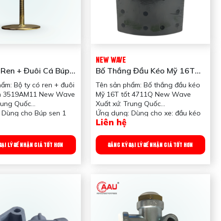
NEW WAVE
 Ren + Đuôi Cá Búp
Bố Thắng Đầu Kéo Mỹ 16T
9AM11 New Wave
Tốt 4711Q New Wave
ẩm: Bộ ty có ren + đuôi
Tên sản phẩm: Bố thắng đầu kéo
en 3519AM11 New Wave
Mỹ 16T tốt 4711Q New Wave
Trung Quốc
Xuất xứ: Trung Quốc
 Dùng cho Búp sen 1
Ứng dụng: Dùng cho xe: đầu kéo
Liên hệ
8cm ĐK KA
Mỹ
g: 1,000 gram
Công dụng sản phẩm: dùng cho
tăm bua
ĐẠI LÝ ĐỂ NHẬN GIÁ TỐT HƠN
ĐĂNG KÝ ĐẠI LÝ ĐỂ NHẬN GIÁ TỐT HƠN