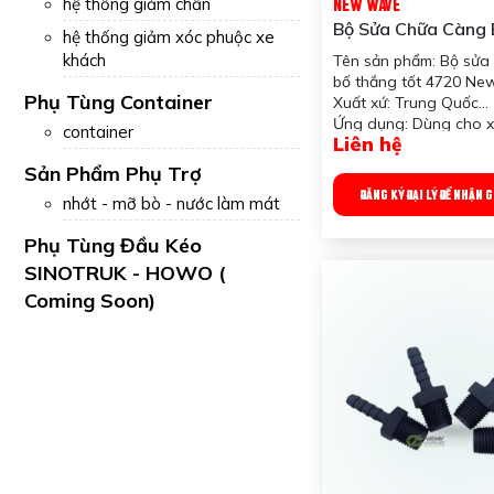
hệ thống giảm chấn
NEW WAVE
Bộ Sửa Chữa Càng
hệ thống giảm xóc phuộc xe
Tốt 4720 New Wa
khách
Tên sản phẩm: Bộ sửa
bố thắng tốt 4720 N
Phụ Tùng Container
Xuất xứ: Trung Quốc
Ứng dụng: Dùng cho x
container
Liên hệ
Vật liệu: Thép hợp kim
Kích thước Rulo: 19*
Sản Phẩm Phụ Trợ
25*32*57mm
ĐĂNG KÝ ĐẠI LÝ ĐỂ NHẬN 
nhớt - mỡ bò - nước làm mát
Công dụng sản phẩm: 
đảm bảo hoạt động ổn
Phụ Tùng Đầu Kéo
càng bố thắng, giúp 
SINOTRUK - HOWO (
việc hiệu quả và an t
Trọng lượng: 2000 gr
Coming Soon)