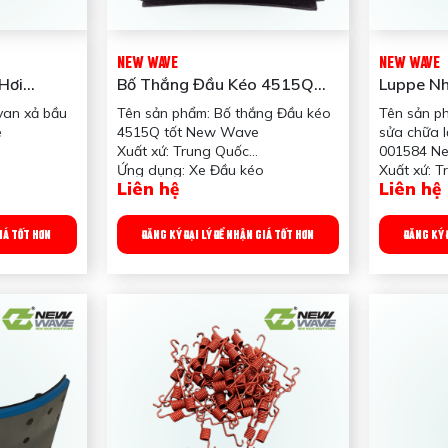
NEW WAVE
NEW WAVE
Hơi
Bố Thắng Đầu Kéo 4515Q
Luppe Nh
e
Tốt New Wave
Lọc Hơi 
van xả bầu
Tên sản phẩm: Bố thắng Đầu kéo
Tên sản p
001584
e
4515Q tốt New Wave
sửa chữa 
Xuất xứ: Trung Quốc
001584 N
Ứng dụng: Xe Đầu kéo
Xuất xứ: 
Liên hệ
Liên hệ
 Để cắm
Công dụng sản phẩm: Tạo ma sát
Ứng dụng:
với tăm bua để phanh xe
Công dụng
Trọng lượng: 2,200 gram
nước
GIÁ TỐT HƠN
ĐĂNG KÝ ĐẠI LÝ ĐỂ NHẬN GIÁ TỐT HƠN
ĐĂNG KÝ 
Quy chuẩn đóng gói: 16 miếng/
Trọng lượ
thùng