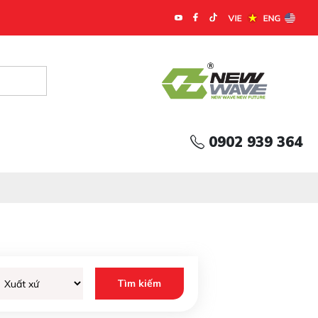
ụ tùng Ô tô Á Âu
0902 939 364