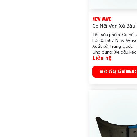
NEW WAVE
Co Nối Van Xả Bầu 
001557 New Wav
Tên sản phẩm: Co nối 
hơi 001557 New Wav
Xuất xứ: Trung Quốc
Ứng dụng: Xe đầu kéo
Liên hệ
Công dụng sản phẩm:
ống hơi vào van xả
Trọng lượng: 1gram
ĐĂNG KÝ ĐẠI LÝ ĐỂ NHẬN 