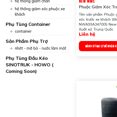
hệ thống giảm chấn
NEW WAVE
Phuộc Giảm Xóc Tr
hệ thống giảm xóc phuộc xe
Khách (lớn)
khách
Tên sản phẩm: Phuộc 
NWA93A34700S 
xóc trước xe khách (lớ
Phụ Tùng Container
NWA93A34700S New
Xuất xứ: Trung Quốc
container
Liên hệ
Ứng dụng: Dùng cho x
Công dụng sản phẩm: 
Sản Phẩm Phụ Trợ
động lực lên xe. Triệt 
ĐĂNG KÝ ĐẠI LÝ ĐỂ NHẬN 
nhớt - mỡ bò - nước làm mát
động của lực đàn hồi
Trọng lượng: 6kg
Phụ Tùng Đầu Kéo
Quy chuẩn đóng gói: 
SINOTRUK - HOWO (
Đặc tính:
- Vật liệu: thép hợp ki
Coming Soon)
Ưu điểm sản phẩm với
số đã được kiểm tra:
- Chống rò rỉ
- Không có tiếng ồn
- Hiệu suất chất lượng
- Đi xe thoải mái và ổn
- Tuổi thọ cao và lâu 
- Tiêu chuẩn OE IATF 
ISO 9001:2015