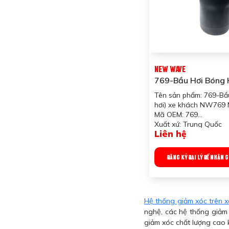
NEW WAVE
769-Bầu Hơi Bóng 
Khách New Wave
Tên sản phẩm: 769-Bầ
hơi) xe khách NW76
Mã OEM: 769
Xuất xứ: Trung Quốc
Liên hệ
Ứng dụng: Dùng cho 
Công dụng sản phẩm: 
giảm xóc cho xe khác
ĐĂNG KÝ ĐẠI LÝ ĐỂ NHẬN 
Trọng lượng: 1200gr
Hệ thống giảm xóc trên 
nghệ, các hệ thống giảm 
giảm xóc chất lượng cao 