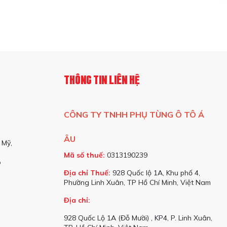
h
THÔNG TIN LIÊN HỆ
 ổn định khi xe vận hành. Hệ thống này thường bao gồm hai thành
ử dụng trên xe khách:
CÔNG TY TNHH PHỤ TÙNG Ô TÔ Á
à giảm thiểu chấn động từ mặt đường. Điểm đặc biệt của giảm chấn
ÂU
và điều kiện đường khác nhau. Điều này mang lại sự thoải mái tối đa
 Mỹ,
Mã số thuế:
0313190239
o
m chấn vượt trội. Loại giảm chấn này thường được trang bị trên các
Địa chỉ Thuế:
928 Quốc lộ 1A, Khu phố 4,
giữa khí nén và dầu, giảm chấn khí nén không chỉ mang lại cảm giác
Phường Linh Xuân, TP Hồ Chí Minh, Việt Nam
hình.
Địa chỉ:
928 Quốc Lộ 1A (Đỗ Mười) , KP4, P. Linh Xuân,