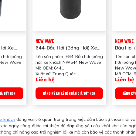
ISO 9001:
NEW WAVE
NEW WAVE
Hơi Xe
644-Bầu Hơi (bóng Hơi) Xe
Bầu Hơi 
Khách New Wave
Khách N
u hơi (bóng
Tên sản phẩm: 644-Bầu hơi (bóng
Tên sản p
9 New Wave
hơi) xe khách NW644 New Wave
hơi (bóng
Mã OEM: 644
New Wav
Xuất xứ: Trung Quốc
Mã OEM: 
Liên hệ
Liên hệ
xe Khách
Ứng dụng: Dùng cho xe Khách
Xuất xứ: 
Chứa hơi,
Trọng lượng: 1800gr
Ứng dụng:
h
Công dụng sản phẩm: Chứa hơi,
Trọng lượn
GIÁ TỐT HƠN
ĐĂNG KÝ ĐẠI LÝ ĐỂ NHẬN GIÁ TỐT HƠN
ĐĂNG KÝ 
giảm xóc cho xe khách
Công dụng
giảm xóc 
Quy chuẩn 
thùng
xe khách
đóng vai trò quan trọng trong việc đảm bảo sự thoải mái v
xóc ngày càng được cải thiện để đáp ứng yêu cầu khắt khe của ngàn
không chỉ nâng cao trải nghiệm lái xe mà còn bảo vệ các thành phần 