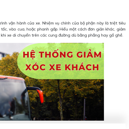
ình vận hành của xe. Nhiệm vụ chính của bộ phận này là triệt tiêu
g tốc, vào cua, hoặc phanh gấp. Hiểu một cách đơn giản khác, giảm
ái khi xe di chuyển trên các cung đường dù bằng phẳng hay gồ ghề.