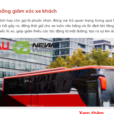
thống giảm xóc xe khách
ch hay còn gọi là phuộc nhún, đóng vai trò quan trọng trong quá tr
 hồi gây ra, đồng thời giữ cho xe luôn cân bằng và ổn định khi tăn
iếc lò xo, giúp giảm thiểu các tác động từ mặt đường, tạo ra sự êm 
Xem thêm