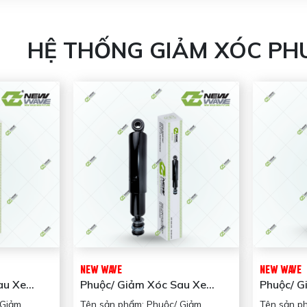
HỆ THỐNG GIẢM XÓC PH
NEW WAVE
NEW WAVE
au Xe
Phuộc/ Giảm Xóc Sau Xe
Phuộc/ G
700S NEW
Khách NW55300-8D500
Khách (
 Giảm
Tên sản phẩm: Phuộc/ Giảm
Tên sản p