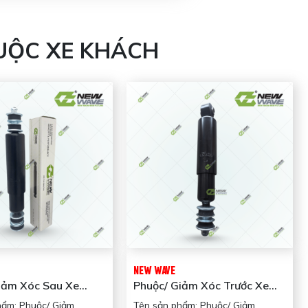
UỘC XE KHÁCH
NEW WAVE
iảm Xóc Sau Xe
Phuộc/ Giảm Xóc Trước Xe
Lớn) NWA92J28700C
Khách NW54300-8D500
hẩm: Phuộc/ Giảm
Tên sản phẩm: Phuộc/ Giảm