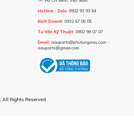
TP. Hồ Chí Minh, Việt Nam
Hotline - Zalo
: 0902 93 93 64
g động và sốc từ mặt đường. Điều này giúp hành khách cảm thấy êm
Kinh Doanh
: 0932 67 05 05
g bằng phẳng.
Tư Vấn Kỹ Thuật
: 0902 98 07 07
iện đường khác nhau, phuộc giảm xóc giúp giảm nguy cơ lật xe, đặc
Email:
aauparts@phutungaau.com -
ảm bảo an toàn cho hành khách và tài xế.
aauparts@gmail.com
 còn đóng góp vào việc bảo vệ các bộ phận khác của xe, chẳng hạn
giảm xóc giúp kéo dài tuổi thọ của xe và giảm chi phí bảo dưỡng.
 All Rights Reserved