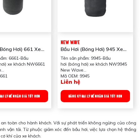
2015
NEW WAVE
(bóng Hơi) 661 Xe
Bầu Hơi (bóng Hơi) 945 Xe
ew Wave
Khách New Wave
hẩm: 6661-Bầu
Tên sản phẩm: 9945-Bầu
 hơi) xe khách NW6661
hơi (bóng hơi) xe khách NW9945
e
New Wave
6661
Mã OEM: 9945
Liên hệ
Trung Quốc
Xuất xứ: Trung Quốc
 Dùng cho xe Khách
Ứng dụng: Dùng cho xe Khách
g: 2200gr
Trọng lượng: 2000gr
ĐẠI LÝ ĐỂ NHẬN GIÁ TỐT HƠN
ĐĂNG KÝ ĐẠI LÝ ĐỂ NHẬN GIÁ TỐT HƠN
 sản phẩm: Chứa hơi,
Công dụng sản phẩm: Chứa hơi,
cho xe khách
giảm xóc cho xe khách
đóng gói: 40 cái/
Quy chuẩn đóng gói: 40 cái/
thùng
à an toàn cho hành khách. Với sự phát triển không ngừng của công
h vận tải. Từ phuộc giảm xóc đến bầu hơi, việc lựa chọn hệ thống
cơ khí của xe khách.