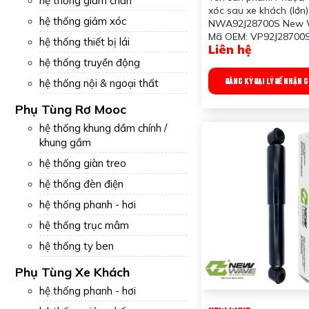
hệ thống giảm chấn
WAVE - Giải Pháp 
xóc sau xe khách (lớn)
Êm Ái Và Ổn Định
hệ thống giảm xóc
NWA92J28700S New
Mã OEM: VP92J28700
hệ thống thiết bị lái
Liên hệ
Xuất xứ: Trung Quốc
hệ thống truyền động
Ứng dụng: Dùng cho x
Vật liệu: thép hợp kim
ĐĂNG KÝ ĐẠI LÝ ĐỂ NHẬN 
hệ thống nội & ngoại thất
Ưu điểm sản phẩm với
số đã được kiểm tra:
Phụ Tùng Rơ Mooc
- Chống rò rỉ
hệ thống khung dầm chính /
- Không có tiếng ồn
- Hiệu suất chất lượng
khung gầm
- Đi xe thoải mái và ổn
hệ thống giàn treo
- Tuổi thọ cao và lâu 
- Tiêu chuẩn OE IATF 
hệ thống đèn điện
ISO 9001:2015
hệ thống phanh - hơi
Công dụng sản phẩm: 
động lực lên xe. Triệt 
hệ thống trục mâm
động của lực đàn hồi
hệ thống ty ben
Trọng lượng: 7kg
Quy chuẩn đóng gói: 
Phụ Tùng Xe Khách
hệ thống phanh - hơi