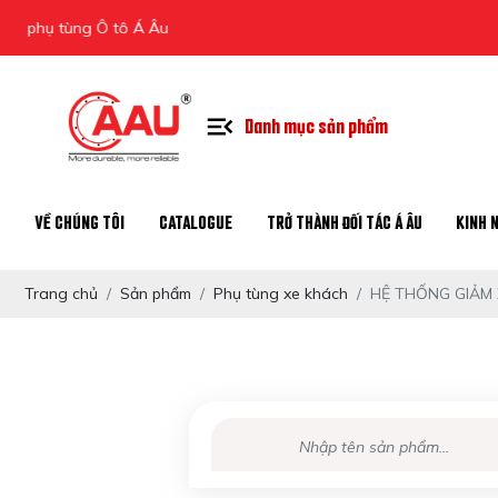
 Ô tô Á Âu
Danh mục sản phẩm
VỀ CHÚNG TÔI
CATALOGUE
TRỞ THÀNH ĐỐI TÁC Á ÂU
KINH 
Trang chủ
Sản phẩm
Phụ tùng xe khách
HỆ THỐNG GIẢM