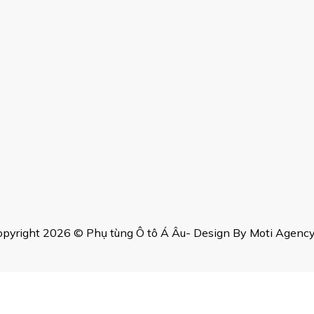
 thống phuộc giảm xóc trên xe khách
i:
Phuộc giảm xóc đóng vai trò quan trọng trong việc giảm thiểu run
rình, đặc biệt là khi di chuyển trên các đoạn đường gồ ghề hoặc khôn
h:
Bằng cách duy trì độ ổn định của xe khi di chuyển qua các điều k
di chuyển ở tốc độ cao. Điều này cải thiện khả năng điều khiển xe, đ
hác của xe:
Giảm chấn không chỉ giúp cải thiện trải nghiệm lái mà
ng cơ. Bằng cách giảm thiểu sự hao mòn của các bộ phận này, phuộc 
pyright 2026 © Phụ tùng Ô tô Á Âu- Design By Moti Agency,