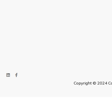
Chức năng của hệ
- Cải thiện sự thoải má
ái hơn trong suốt hành t
- Tăng cường sự ổn địn
biệt khi xe vào cua hoặc 
- Bảo vệ các bộ phận k
như hệ thống phanh và độ
Copyright © 2024 Co