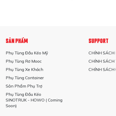
SẢN PHẨM
SUPPORT
Các loại phuộc gi
Hệ thống giảm xóc trê
Phụ Tùng Đầu Kéo Mỹ
CHÍNH SÁCH
phần chính là bầu hơi và 
Phụ Tùng Rơ Mooc
CHÍNH SÁCH
- Giảm chấn thủy lực:
G
Phụ Tùng Xe Khách
CHÍNH SÁCH 
thủy lực là khả năng điều
Phụ Tùng Container
cho hành khách khi di ch
Sản Phẩm Phụ Trợ
- Giảm chấn khí nén:
Gi
dòng xe khách cao cấp, n
Phụ Tùng Đầu Kéo
lái êm ái mà còn tăng cườ
SINOTRUK - HOWO ( Coming
Soon)
>>> Xem thêm:
Phụ tùng