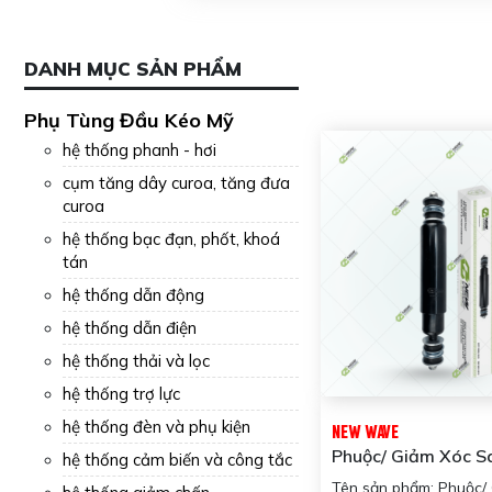
DANH MỤC SẢN PHẨM
Phụ Tùng Đầu Kéo Mỹ
hệ thống phanh - hơi
cụm tăng dây curoa, tăng đưa
curoa
hệ thống bạc đạn, phốt, khoá
tán
hệ thống dẫn động
hệ thống dẫn điện
hệ thống thải và lọc
hệ thống trợ lực
hệ thống đèn và phụ kiện
NEW WAVE
Phuộc/ Giảm Xóc S
hệ thống cảm biến và công tắc
Khách NWA92J28
Tên sản phẩm: Phuộc/