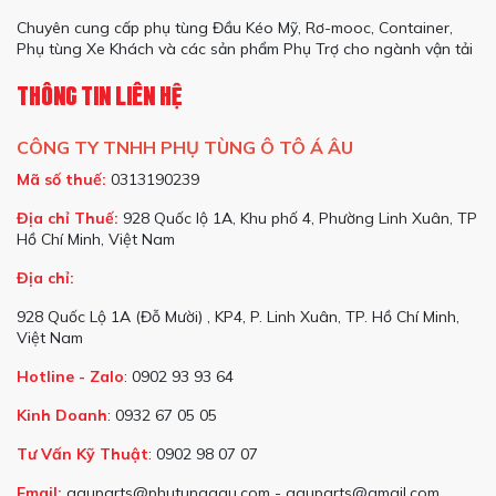
Chuyên cung cấp phụ tùng Đầu Kéo Mỹ, Rơ-mooc, Container,
Phụ tùng Xe Khách và các sản phẩm Phụ Trợ cho ngành vận tải
THÔNG TIN LIÊN HỆ
CÔNG TY TNHH PHỤ TÙNG Ô TÔ Á ÂU
Mã số thuế:
0313190239
Địa chỉ Thuế:
928 Quốc lộ 1A, Khu phố 4, Phường Linh Xuân, TP
Hồ Chí Minh, Việt Nam
Địa chỉ:
928 Quốc Lộ 1A (Đỗ Mười) , KP4, P. Linh Xuân, TP. Hồ Chí Minh,
Việt Nam
Hotline - Zalo
: 0902 93 93 64
Kinh Doanh
: 0932 67 05 05
Tư Vấn Kỹ Thuật
: 0902 98 07 07
Email:
aauparts@phutungaau.com - aauparts@gmail.com