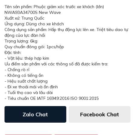
Tên sản phẩm: Phuộc giảm xóc trước xe khách (lớn)
NWA93A34700S New Wave
Xuất xứ: Trung Quốc
Ứng dụng: Dùng cho xe khách
Công dụng sản phẩm: Hấp thụ động lực lên xe. Triệt tiêu dao tự
động của lực đàn hồi
Trọng lượng: 6kg
Quy chuẩn đóng gói: 1pcs/hộp
Đặc tính:
- Vật liệu: thép hợp kim
Ưu điểm sản phẩm với các thông số đã được kiểm tra:
- Chống rò rỉ
- Không có tiếng ồn
- Hiệu suất chất lượng
- Đi xe thoải mái và ổn định
- Tuổi thọ cao và lâu dài
- Tiêu chuẩn OE IATF 16949:2016 ISO 9001:2015
Zalo Chat
Facebook Chat