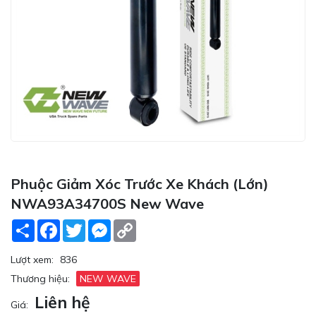
Phuộc Giảm Xóc Trước Xe Khách (lớn)
NWA93A34700S New Wave
Share
Facebook
Twitter
Messenger
Copy
Link
Lượt xem:
836
Thương hiệu:
NEW WAVE
Liên hệ
Giá: