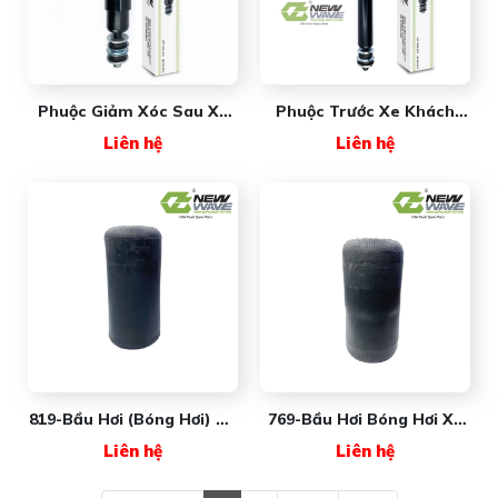
Phuộc Giảm Xóc Sau Xe
Phuộc Trước Xe Khách
Khách (lớn)
NW481700007042 NEW
Liên hệ
Liên hệ
NWA92J28700S New
WAVE - Giải Pháp Hấp
Wave
Thụ Động Lực, Triệt Tiêu
Tiếng Ồn Tối Ưu Cho Xe
Khách
819-Bầu Hơi (bóng Hơi) Xe
769-Bầu Hơi Bóng Hơi Xe
Khách New Wave
Khách New Wave
Liên hệ
Liên hệ