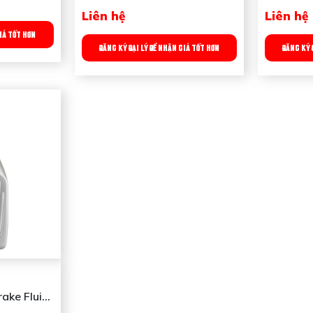
Liên hệ
Liên hệ
GIÁ TỐT HƠN
ĐĂNG KÝ ĐẠI LÝ ĐỂ NHẬN GIÁ TỐT HƠN
ĐĂNG KÝ 
ake Fluid
1745 Mobil