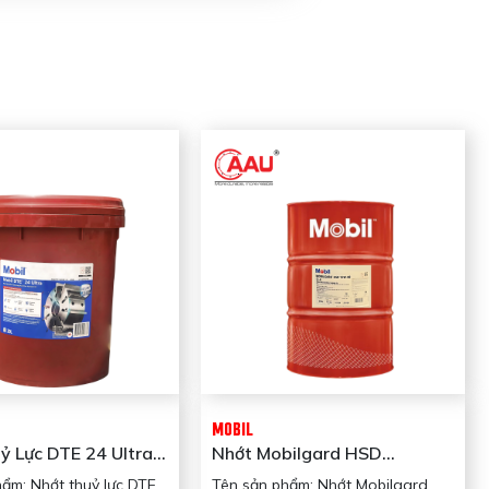
MOBIL
ỷ Lực DTE 24 Ultra
Nhớt Mobilgard HSD
 Mobil
15W40-CI4 (208L/Phi) Mobil
ẩm: Nhớt thuỷ lực DTE
Tên sản phẩm: Nhớt Mobilgard