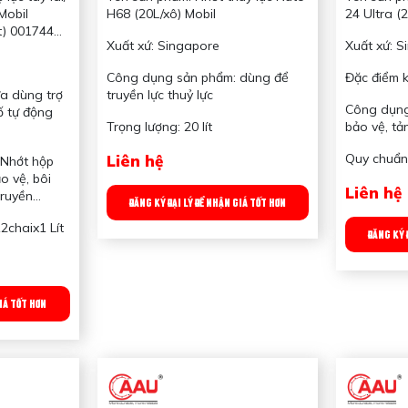
 Lít)
Mobil
H68 (20L/xô) Mobil
24 Ultra (
t) 001744
Xuất xứ: Singapore
Xuất xứ: S
Công dụng sản phẩm: dùng để
Đặc điểm k
a dùng trợ
truyền lực thuỷ lực
Công dụng 
ố tự động
Trọng lượng: 20 lít
bảo vệ, tả
Quy chuẩn
Liên hệ
 Nhớt hộp
o vệ, bôi
Liên hệ
truyền
ĐĂNG KÝ ĐẠI LÝ ĐỂ NHẬN GIÁ TỐT HƠN
2chaix1 Lít
ĐĂNG KÝ 
GIÁ TỐT HƠN