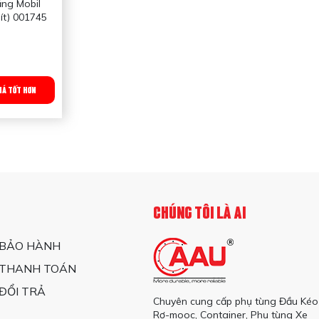
ắng Mobil
lít) 001745
 Sử dụng
anh ô tô,
GIÁ TỐT HƠN
2chaix0.5
CHÚNG TÔI LÀ AI
 BẢO HÀNH
 THANH TOÁN
ĐỔI TRẢ
Chuyên cung cấp phụ tùng Đầu Kéo
Rơ-mooc, Container, Phụ tùng Xe