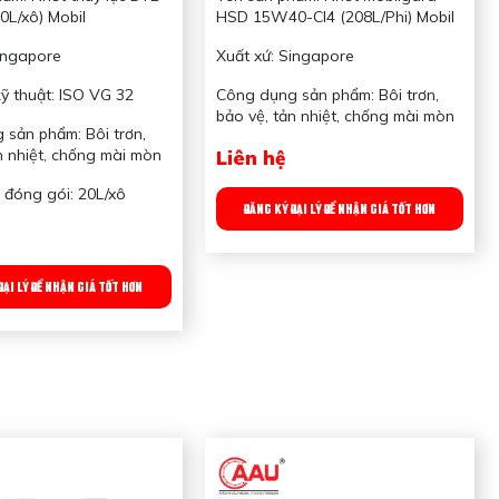
20L/xô) Mobil
HSD 15W40-CI4 (208L/Phi) Mobil
ingapore
Xuất xứ: Singapore
ỹ thuật: ISO VG 32
Công dụng sản phẩm: Bôi trơn,
bảo vệ, tản nhiệt, chống mài mòn
sản phẩm: Bôi trơn,
n nhiệt, chống mài mòn
Liên hệ
 đóng gói: 20L/xô
ĐĂNG KÝ ĐẠI LÝ ĐỂ NHẬN GIÁ TỐT HƠN
ĐẠI LÝ ĐỂ NHẬN GIÁ TỐT HƠN