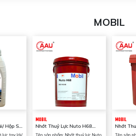
MOBIL
MOBIL
MOBIL
ái/ Hộp Số
Nhớt Thuỷ Lực Nuto H68
Nhớt Thu
il
(208L/phi) Mobil
(20L/xô)
lực tay lái/
Tên sản phẩm: Nhớt thuỷ lực Nuto
Tên sản ph