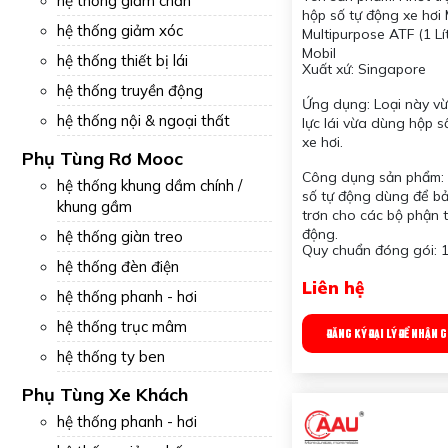
hệ thống giảm chấn
Multipurpose ATF (1
hộp số tự động xe hơi 
001744 Mobil
hệ thống giảm xóc
Multipurpose ATF (1 Lí
Mobil
hệ thống thiết bị lái
Xuất xứ: Singapore
hệ thống truyền động
Ứng dụng: Loại này vừ
hệ thống nội & ngoại thất
lực lái vừa dùng hộp s
xe hơi.
Phụ Tùng Rơ Mooc
Công dụng sản phẩm:
hệ thống khung dầm chính /
số tự động dùng để bả
khung gầm
trơn cho các bộ phận 
động.
hệ thống giàn treo
Quy chuẩn đóng gói: 1
hệ thống đèn điện
Liên hệ
hệ thống phanh - hơi
hệ thống trục mâm
ĐĂNG KÝ ĐẠI LÝ ĐỂ NHẬN 
hệ thống ty ben
Phụ Tùng Xe Khách
hệ thống phanh - hơi