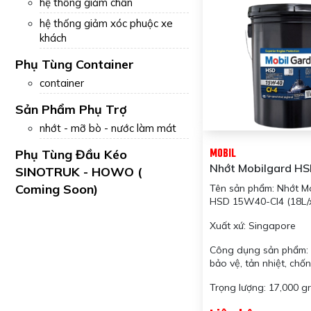
hệ thống giảm chấn
hệ thống giảm xóc phuộc xe
khách
Phụ Tùng Container
container
Sản Phẩm Phụ Trợ
nhớt - mỡ bò - nước làm mát
MOBIL
Phụ Tùng Đầu Kéo
Nhớt Mobilgard H
SINOTRUK - HOWO (
15W40-CI4 (18L/xô
Coming Soon)
Tên sản phẩm: Nhớt M
HSD 15W40-CI4 (18L/
Xuất xứ: Singapore
Công dụng sản phẩm: B
bảo vệ, tản nhiệt, ch
Trọng lượng: 17,000 g