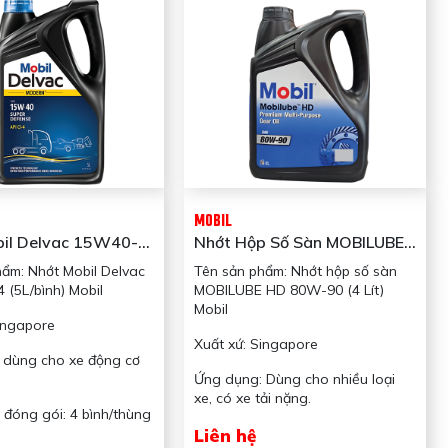
MOBIL
il Delvac 15W40-
Nhớt Hộp Số Sàn MOBILUBE
ình) Mobil
HD 80W-90 (4 Lít) Mobil
hẩm: Nhớt Mobil Delvac
Tên sản phẩm: Nhớt hộp số sàn
 (5L/bình) Mobil
MOBILUBE HD 80W-90 (4 Lít)
Mobil
ingapore
Xuất xứ: Singapore
 dùng cho xe động cơ
Ứng dụng: Dùng cho nhiều loại
xe, có xe tải nặng.
đóng gói: 4 bình/thùng
Liên hệ