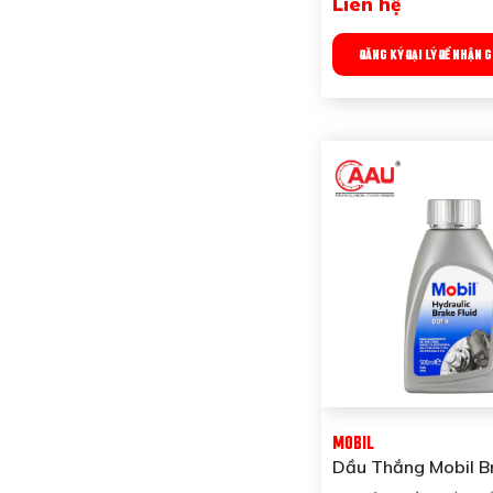
Liên hệ
ĐĂNG KÝ ĐẠI LÝ ĐỂ NHẬN 
MOBIL
Dầu Thắng Mobil Br
Dot 4 (0.5 Lít) 00