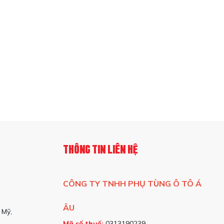
THÔNG TIN LIÊN HỆ
CÔNG TY TNHH PHỤ TÙNG Ô TÔ Á
ÂU
 Mỹ,
Mã số thuế:
0313190239