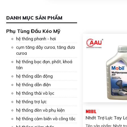
DANH MỤC SẢN PHẨM
Phụ Tùng Đầu Kéo Mỹ
hệ thống phanh - hơi
cụm tăng dây curoa, tăng đưa
curoa
hệ thống bạc đạn, phốt, khoá
tán
hệ thống dẫn động
hệ thống dẫn điện
hệ thống thải và lọc
hệ thống trợ lực
hệ thống đèn và phụ kiện
MOBIL
Nhớt Trợ Lực Tay L
hệ thống cảm biến và công tắc
Tự Động Xe Hơi Mob
Tên sản phẩm: Nhớt trợ 