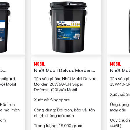
MOBIL
MOBIL
SD
Nhớt Mobil Delvac Morden
Nhớt Mob
) Mobil
20W50-CI4 Super Defense
CI4 (5L/b
obilgard
Tên sản phẩm: Nhớt Mobil Delvac
Tên sản p
(20L/xô) Mobil
xô) Mobil
Morden 20W50-CI4 Super
15W40-CI4
Defense (20L/xô) Mobil
Xuất xứ: S
Xuất xứ: Singapore
ôi trơn,
Ứng dụng:
ống mài mòn
Công dụng: Bôi trơn, bảo vệ, tản
máy dầu
nhiệt, chống mài mòn
ram
Quy chuẩn 
Trọng lượng: 19,000 gram
(4x5L)