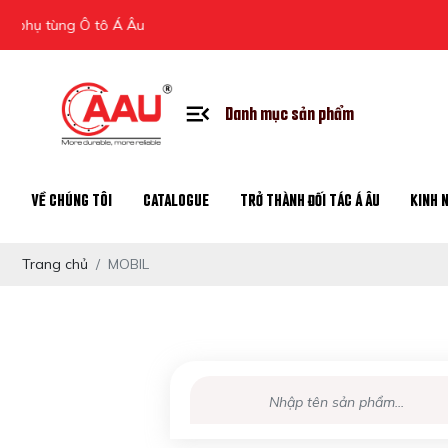
ùng Ô tô Á Âu
Danh mục sản phẩm
VỀ CHÚNG TÔI
CATALOGUE
TRỞ THÀNH ĐỐI TÁC Á ÂU
KINH 
Trang chủ
MOBIL