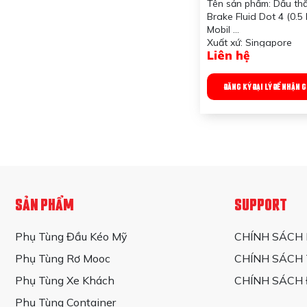
Tên sản phẩm: Dầu th
Brake Fluid Dot 4 (0.5 
Mobil
Xuất xứ: Singapore
Liên hệ
Công dụng sản phẩm:
trong các hệ thống ph
và hệ thống ly hợp
ĐĂNG KÝ ĐẠI LÝ ĐỂ NHẬN 
Quy chuẩn đóng gói: 1
Lít
SẢN PHẨM
SUPPORT
Phụ Tùng Đầu Kéo Mỹ
CHÍNH SÁCH
Phụ Tùng Rơ Mooc
CHÍNH SÁCH
Phụ Tùng Xe Khách
CHÍNH SÁCH 
Phụ Tùng Container