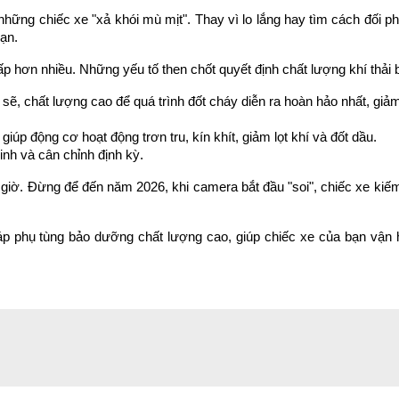
hững chiếc xe "xả khói mù mịt". Thay vì lo lắng hay tìm cách đối phó,
bạn.
p hơn nhiều. Những yếu tố then chốt quyết định chất lượng khí thải
 sẽ, chất lượng cao để quá trình đốt cháy diễn ra hoàn hảo nhất, giảm
iúp động cơ hoạt động trơn tru, kín khít, giảm lọt khí và đốt dầu.
nh và cân chỉnh định kỳ.
 giờ. Đừng để đến năm 2026, khi camera bắt đầu "soi", chiếc xe kiế
áp phụ tùng bảo dưỡng chất lượng cao, giúp chiếc xe của bạn vận h