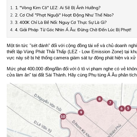
1. "Vòng Kim Cô" LEZ: Ai Sẽ Bị Ảnh Hưởng?
2. Cơ Chế "Phạt Nguội" Hoạt Động Như Thế Nào?
3. 400K Chỉ Là Bề Nổi: Nguy Cơ Thực Sự Là Gì?
4. Giải Pháp Từ Góc Nhìn Á Âu: Đừng Chờ Đến Lúc Bị Phạt!
Một tin tức "sét đánh" đối với cộng đồng tài xế và chủ doanh nghi
thiết lập Vùng Phát Thải Thấp (LEZ - Low Emission Zone) tại khu
vực này sẽ bị hệ thống camera giám sát tự động phát hiện và xử 
Mức phạt 400.000 đồng/lần đối với ô tô vi phạm nghe có vẻ không q
cửa làm ăn" tại đất Sài Thành. Hãy cùng Phụ tùng Á Âu phân tích