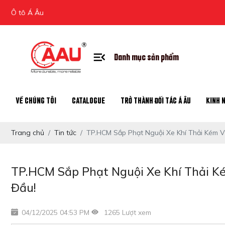
Danh mục sản phẩm
VỀ CHÚNG TÔI
CATALOGUE
TRỞ THÀNH ĐỐI TÁC Á ÂU
KINH 
Trang chủ
Tin tức
TP.HCM Sắp Phạt Nguội Xe Khí Thải Kém V
TP.HCM Sắp Phạt Nguội Xe Khí Thải K
Đầu!
04/12/2025 04:53 PM
1265 Lượt xem