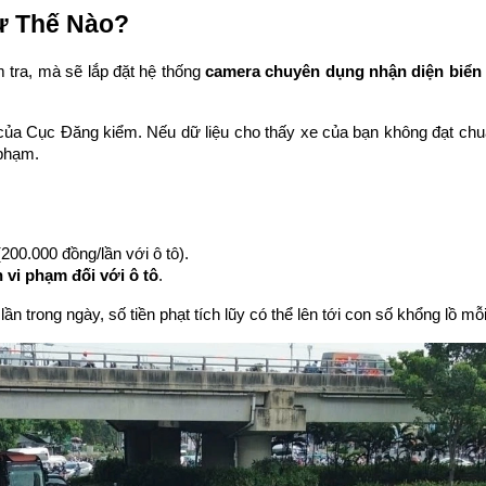
ư Thế Nào?
tra, mà sẽ lắp đặt hệ thống 
camera chuyên dụng nhận diện biển
 của Cục Đăng kiểm. Nếu dữ liệu cho thấy xe của bạn không đạt chuẩ
 phạm.
00.000 đồng/lần với ô tô).
 vi phạm đối với ô tô
.
ần trong ngày, số tiền phạt tích lũy có thể lên tới con số khổng lồ mỗ