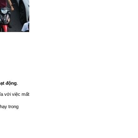
oạt động
.
a với việc mất 
hạy trong 