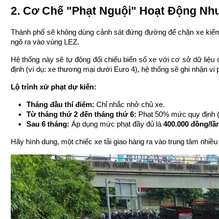
2. Cơ Chế "Phạt Nguội" Hoạt Động Nh
Thành phố sẽ không dùng cảnh sát đứng đường để chặn xe kiểm 
ngõ ra vào vùng LEZ.
Hệ thống này sẽ tự động đối chiếu biển số xe với cơ sở dữ liệu
định (ví dụ: xe thương mại dưới Euro 4), hệ thống sẽ ghi nhận vi
Lộ trình xử phạt dự kiến:
Tháng đầu thí điểm:
 Chỉ nhắc nhở chủ xe.
Từ tháng thứ 2 đến tháng thứ 6:
 Phạt 50% mức quy định (2
Sau 6 tháng:
 Áp dụng mức phạt đầy đủ là 
400.000 đồng/lần
Hãy hình dung, một chiếc xe tải giao hàng ra vào trung tâm nhiều l