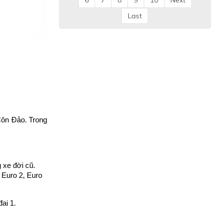
6
7
8
9
10
Next
Last
ôn Đảo. Trong 
 xe đời cũ.
 Euro 2, Euro 
ai 1.