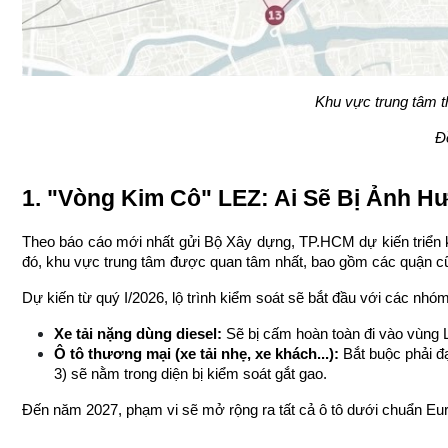
Khu vực trung tâm t
Đ
1. "Vòng Kim Cô" LEZ: Ai Sẽ Bị Ảnh 
Theo báo cáo mới nhất gửi Bộ Xây dựng, TP.HCM dự kiến triển kh
đó, khu vực trung tâm được quan tâm nhất, bao gồm các quận cũ: 
Dự kiến từ quý I/2026, lộ trình kiểm soát sẽ bắt đầu với các nhó
Xe tải nặng dùng diesel:
 Sẽ bị cấm hoàn toàn đi vào vùng 
Ô tô thương mại (xe tải nhẹ, xe khách...):
 Bắt buộc phải đạ
3) sẽ nằm trong diện bị kiểm soát gắt gao.
Đến năm 2027, phạm vi sẽ mở rộng ra tất cả ô tô dưới chuẩn Eur