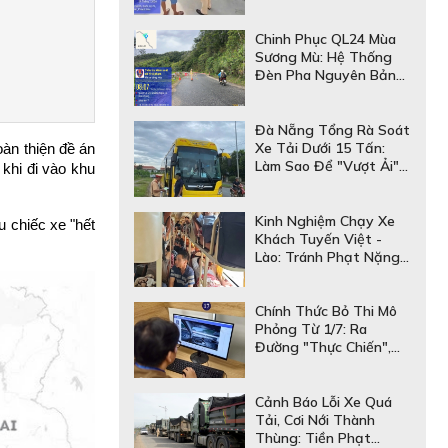
thay thế bằng lái – Mức
phạt lên tới gần 81
triệu!
Chinh Phục QL24 Mùa
Sương Mù: Hệ Thống
Đèn Pha Nguyên Bản
Của Xe Đầu Kéo Có Đủ
An Toàn?
Đà Nẵng Tổng Rà Soát
Xe Tải Dưới 15 Tấn:
àn thiện đề án 
Làm Sao Để "Vượt Ải"
khi đi vào khu 
Kiểm Tra An Toàn Kỹ
Thuật?
Kinh Nghiệm Chạy Xe
 chiếc xe "hết 
Khách Tuyến Việt -
Lào: Tránh Phạt Nặng
& Nâng Cao An Toàn
Hệ Thống Chiếu Sáng
Chính Thức Bỏ Thi Mô
Phỏng Từ 1/7: Ra
Đường "Thực Chiến",
Tài Xế Mới Cần Chuẩn
Bị Gì?
Cảnh Báo Lỗi Xe Quá
Tải, Cơi Nới Thành
Thùng: Tiền Phạt