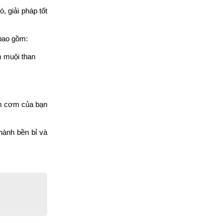
 giải pháp tốt 
 bao gồm:
 muội than 
m cơm của bạn 
ành bền bỉ và 