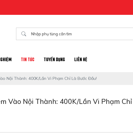
Chào mừng đến với website chính thức của nhà phân phối phụ
NGHIỆM
TIN TỨC
TUYỂN DỤNG
LIÊN HỆ
ào Nội Thành: 400K/Lần Vi Phạm Chỉ Là Bước Đầu!
ém Vào Nội Thành: 400K/Lần Vi Phạm Chỉ