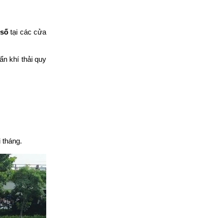
 số
 tại các cửa 
n khí thải quy 
i tháng.