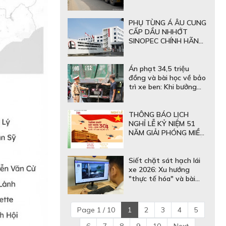
Không Đáng Sợ Bằng
Hậu Quả "Sập Gầm" Rơ
Mooc
PHỤ TÙNG Á ÂU CUNG
CẤP DẦU NHHỚT
SINOPEC CHÍNH HÃNG:
GIẢI PHÁP BÔI TRƠN
QUỐC TẾ CHO ĐỘI XE
Án phạt 34,5 triệu
đồng và bài học về bảo
trì xe ben: Khi bưởng
sau thùng hàng không
còn đảm bảo an toàn
THÔNG BÁO LỊCH
NGHỈ LỄ KỶ NIỆM 51
NĂM GIẢI PHÓNG MIỀN
NAM 30/4 & QUỐC TẾ
LAO ĐỘNG 1/5
Siết chặt sát hạch lái
xe 2026: Xu hướng
"thực tế hóa" và bài
học không chỉ dành cho
học viên
Page 1 / 10
1
2
3
4
5