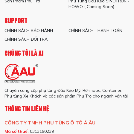
Sản Phẩm Phụ Trợ
Phụ Tùng Đầu Kéo SINOTRUK -
HOWO ( Coming Soon)
SUPPORT
CHÍNH SÁCH BẢO HÀNH
CHÍNH SÁCH THANH TOÁN
CHÍNH SÁCH ĐỔI TRẢ
CHÚNG TÔI LÀ AI
Chuyên cung cấp phụ tùng Đầu Kéo Mỹ, Rơ-mooc, Container,
Phụ tùng Xe Khách và các sản phẩm Phụ Trợ cho ngành vận tải
THÔNG TIN LIÊN HỆ
CÔNG TY TNHH PHỤ TÙNG Ô TÔ Á ÂU
Mã số thuế:
0313190239