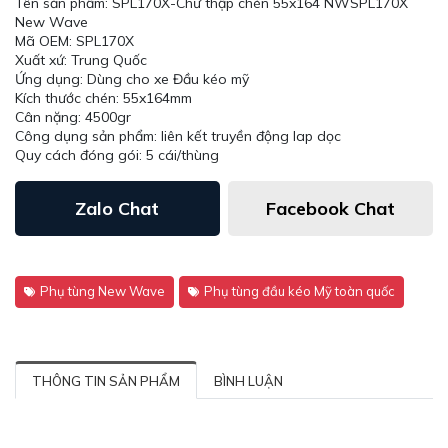
Tên sản phẩm: SPL170X-Chữ thập chén 55x164 NWSPL170X
New Wave
Mã OEM: SPL170X
Xuất xứ: Trung Quốc
Ứng dụng: Dùng cho xe Đầu kéo mỹ
Kích thước chén: 55x164mm
Cân nặng: 4500gr
Công dụng sản phẩm: liên kết truyền động lap dọc
Quy cách đóng gói: 5 cái/thùng
Zalo Chat
Facebook Chat
Phụ tùng New Wave
Phụ tùng đầu kéo Mỹ toàn quốc
THÔNG TIN SẢN PHẨM
BÌNH LUẬN