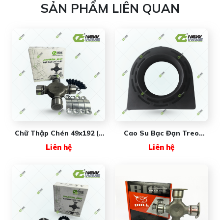
SẢN PHẨM LIÊN QUAN
Chữ Thập Chén 49x192 (0
Cao Su Bạc Đạn Treo
Tai) NW49192KT New
FREIGHTLINER New Wave
Liên hệ
Liên hệ
Wave