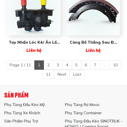
Tay Nhấn Lóc Kê/ Ấn Lốc
Càng Bố Thắng Sau ĐK
Kê 3548SA New Wave
Mỹ New Wave
Liên hệ
Liên hệ
(không Co Nối)
Page 1 / 11
1
2
3
4
5
6
7
...
10
11
Next
Last
SẢN PHẨM
Phụ Tùng Đầu Kéo Mỹ
Phụ Tùng Rơ Mooc
Phụ Tùng Xe Khách
Phụ Tùng Container
Sản Phẩm Phụ Trợ
Phụ Tùng Đầu Kéo SINOTRUK -
HOWO ( Coming Soon)