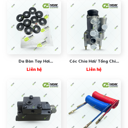
Da Bàn Tay Hơi
Cóc Chia Hơi/ Tổng Chia
NWA48029 New Wave
Hơi NW3522FA
Liên hệ
Liên hệ
(#9730093000) New Wave