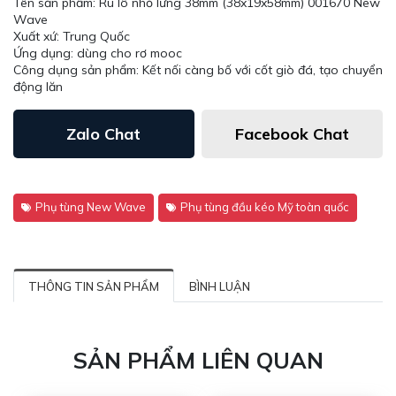
Tên sản phẩm: Ru lô nhỏ lưng 38mm (38x19x58mm) 001670 New
Wave
Xuất xứ: Trung Quốc
Ứng dụng: dùng cho rơ mooc
Công dụng sản phẩm: Kết nối càng bố với cốt giò đá, tạo chuyển
động lăn
Zalo Chat
Facebook Chat
Phụ tùng New Wave
Phụ tùng đầu kéo Mỹ toàn quốc
THÔNG TIN SẢN PHẨM
BÌNH LUẬN
SẢN PHẨM LIÊN QUAN