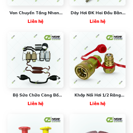
Van Chuyển Tầng Nhanh
Dây Hơi ĐK Hai Đầu Bằng
Chậm 001864 (#A5000)
NW362805 New Wave
Liên hệ
Liên hệ
New Wave Premium
Bộ Sửa Chữa Càng Bố
Khớp Nối Hơi 1/2 Răng
Thắng Tốt 4720 New
22mm New Wave
Liên hệ
Liên hệ
Wave