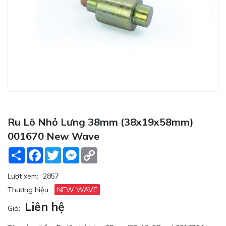
Ru Lô Nhỏ Lưng 38mm (38x19x58mm)
001670 New Wave
Share
Facebook
Twitter
Messenger
Copy
Link
Lượt xem:
2857
Thương hiệu:
NEW WAVE
Liên hệ
Giá: