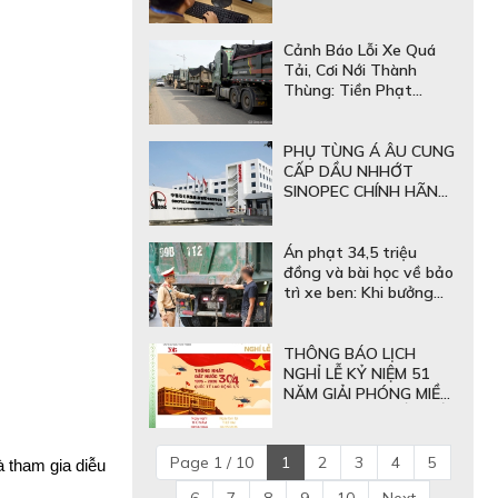
Tài Xế Mới Cần Chuẩn
Bị Gì?
Cảnh Báo Lỗi Xe Quá
Tải, Cơi Nới Thành
Thùng: Tiền Phạt
Không Đáng Sợ Bằng
Hậu Quả "Sập Gầm" Rơ
Mooc
PHỤ TÙNG Á ÂU CUNG
CẤP DẦU NHHỚT
SINOPEC CHÍNH HÃNG:
GIẢI PHÁP BÔI TRƠN
QUỐC TẾ CHO ĐỘI XE
Án phạt 34,5 triệu
đồng và bài học về bảo
trì xe ben: Khi bưởng
sau thùng hàng không
còn đảm bảo an toàn
THÔNG BÁO LỊCH
NGHỈ LỄ KỶ NIỆM 51
NĂM GIẢI PHÓNG MIỀN
NAM 30/4 & QUỐC TẾ
LAO ĐỘNG 1/5
Page 1 / 10
1
2
3
4
5
tham gia diễu 