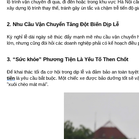
lộ trình vận chuyển đi qua, đi đến hoặc trong khu vực Hà Nội c
xây dựng lộ trình thay thế, tránh gây ùn tắc và chậm trễ tiến độ g
2. Nhu Cầu Vận Chuyển Tăng Đột Biến Dịp Lễ
Kỳ nghỉ lễ dài ngày sẽ thúc đẩy mạnh mẽ nhu cầu vận chuyển hà
lớn, nhưng cũng đòi hỏi các doanh nghiệp phải có kế hoạch điều 
3. “Sức khỏe” Phương Tiện Là Yếu Tố Then Chốt
Để khai thác tối đa cơ hội trong dịp lễ và đảm bảo an toàn tuyệt 
tiện
 là yêu cầu bắt buộc. Một chiếc xe được bảo dưỡng tốt sẽ vận 
"xuôi chèo mát mái".