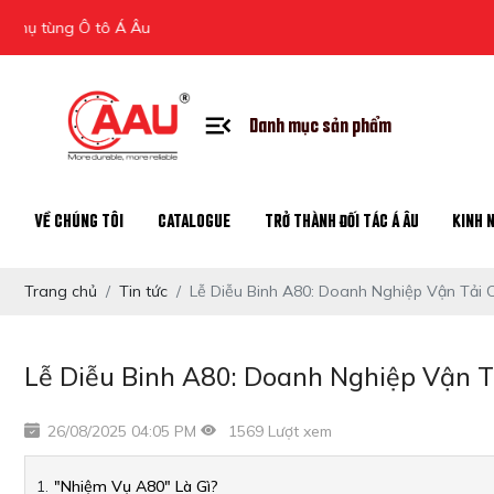
tô Á Âu
Danh mục sản phẩm
VỀ CHÚNG TÔI
CATALOGUE
TRỞ THÀNH ĐỐI TÁC Á ÂU
KINH 
Trang chủ
Tin tức
Lễ Diễu Binh A80: Doanh Nghiệp Vận Tải 
Lễ Diễu Binh A80: Doanh Nghiệp Vận T
26/08/2025 04:05 PM
1569 Lượt xem
"Nhiệm Vụ A80" Là Gì?