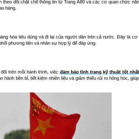
ần theo dõi chặt chẽ thông tin từ Trang A80 và các cơ quan chức nă
iao hàng.
ng hóa tiêu dùng và đi lại của người dân trên cả nước. Đây là cơ h
phối phương tiện và nhân sự hợp lý để đáp ứng.
đối trên mỗi hành trình, việc 
đảm bảo tình trạng kỹ thuật tốt nh
hành bền bỉ, tiết kiệm nhiên liệu và giảm thiểu rủi ro hỏng hóc, giúp