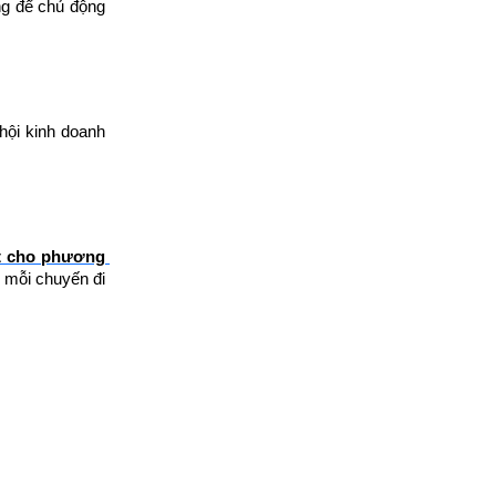
ng để chủ động 
ội kinh doanh 
ất cho phương 
 mỗi chuyến đi 