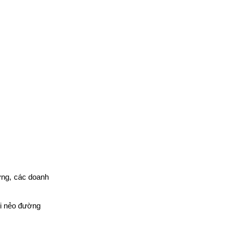
ỡng, các doanh 
ọi nẻo đường