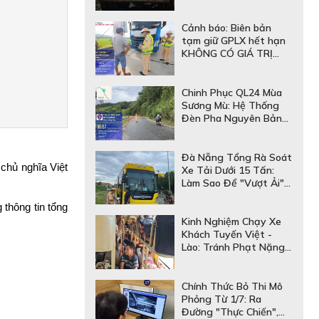
Mất "Trắng" 26 Triệu
Đồng
Cảnh báo: Biên bản
tạm giữ GPLX hết hạn
KHÔNG CÓ GIÁ TRỊ
thay thế bằng lái – Mức
phạt lên tới gần 81
triệu!
Chinh Phục QL24 Mùa
Sương Mù: Hệ Thống
Đèn Pha Nguyên Bản
Của Xe Đầu Kéo Có Đủ
An Toàn?
Đà Nẵng Tổng Rà Soát
hủ nghĩa Việt 
Xe Tải Dưới 15 Tấn:
Làm Sao Để "Vượt Ải"
Kiểm Tra An Toàn Kỹ
thông tin tổng 
Thuật?
Kinh Nghiệm Chạy Xe
Khách Tuyến Việt -
Lào: Tránh Phạt Nặng
& Nâng Cao An Toàn
Hệ Thống Chiếu Sáng
Chính Thức Bỏ Thi Mô
Phỏng Từ 1/7: Ra
Đường "Thực Chiến",