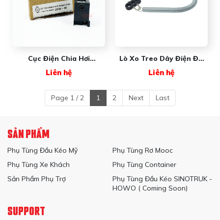
Cục Điện Chia Hơi
Lò Xo Treo Dây Điện ĐK
MAXXFORCE Cổng 4
New Wave
Liên hệ
Liên hệ
800059101 GT
(#2506711C91)
Page 1 / 2
1
2
Next
Last
SẢN PHẨM
Phụ Tùng Đầu Kéo Mỹ
Phụ Tùng Rơ Mooc
Phụ Tùng Xe Khách
Phụ Tùng Container
Sản Phẩm Phụ Trợ
Phụ Tùng Đầu Kéo SINOTRUK -
HOWO ( Coming Soon)
SUPPORT