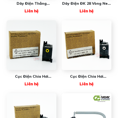
Dây Điện Thẳng
Dây Điện ĐK 28 Vòng New
NW3618A7B1 New Wave
Wave
Liên hệ
Liên hệ
Cục Điện Chia Hơi
Cục Điện Chia Hơi
MAXXFORCE Cổng 1
MAXXFORCE Cổng 2,3
Liên hệ
Liên hệ
800059103 GT
800059102 GT
(#2506713C91)
(#2506712C91)