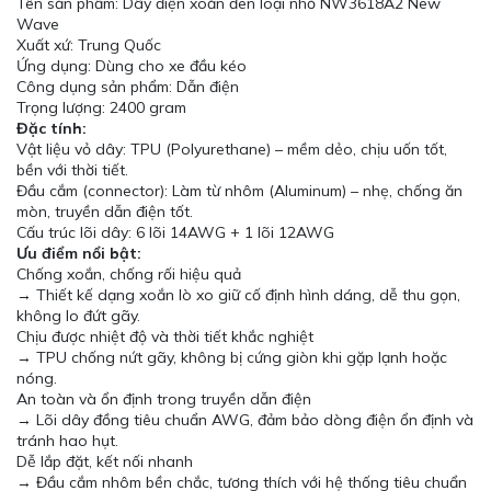
Tên sản phẩm: Dây điện xoắn đen loại nhỏ NW3618A2 New
Wave
Xuất xứ: Trung Quốc
Ứng dụng: Dùng cho xe đầu kéo
Công dụng sản phẩm: Dẫn điện
Trọng lượng: 2400 gram
Đặc tính:
Vật liệu vỏ dây: TPU (Polyurethane) – mềm dẻo, chịu uốn tốt,
bền với thời tiết.
Đầu cắm (connector): Làm từ nhôm (Aluminum) – nhẹ, chống ăn
mòn, truyền dẫn điện tốt.
Cấu trúc lõi dây: 6 lõi 14AWG + 1 lõi 12AWG
Ưu điểm nổi bật:
Chống xoắn, chống rối hiệu quả
→ Thiết kế dạng xoắn lò xo giữ cố định hình dáng, dễ thu gọn,
không lo đứt gãy.
Chịu được nhiệt độ và thời tiết khắc nghiệt
→ TPU chống nứt gãy, không bị cứng giòn khi gặp lạnh hoặc
nóng.
An toàn và ổn định trong truyền dẫn điện
→ Lõi dây đồng tiêu chuẩn AWG, đảm bảo dòng điện ổn định và
tránh hao hụt.
Dễ lắp đặt, kết nối nhanh
→ Đầu cắm nhôm bền chắc, tương thích với hệ thống tiêu chuẩn