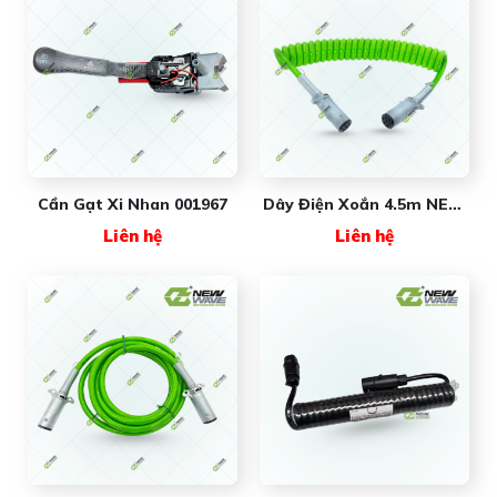
Cần Gạt Xi Nhan 001967
Dây Điện Xoắn 4.5m NEW
WAVE - Giải Pháp Dẫn
Liên hệ
Liên hệ
Điện An Toàn, Liên Tục
Cho Đầu Kéo Mỹ VÀ Trung
Quốc