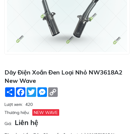
Dây Điện Xoắn Đen Loại Nhỏ NW3618A2
New Wave
Share
Facebook
Twitter
Messenger
Copy
Link
Lượt xem:
420
Thương hiệu:
NEW WAVE
Liên hệ
Giá: