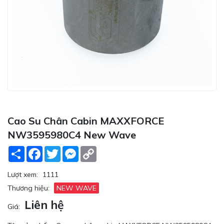
Cao Su Chân Cabin MAXXFORCE
NW3595980C4 New Wave
Share
Facebook
Twitter
Messenger
Copy
Link
Lượt xem:
1111
Thương hiệu:
NEW WAVE
Liên hệ
Giá: