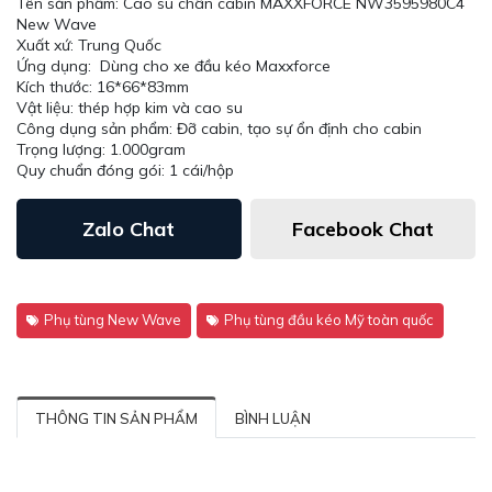
Tên sản phẩm: Cao su chân cabin MAXXFORCE NW3595980C4
New Wave
Xuất xứ: Trung Quốc
Ứng dụng: Dùng cho xe đầu kéo Maxxforce
Kích thước: ‎16*66*83mm
Vật liệu: thép hợp kim và cao su
Công dụng sản phẩm: Đỡ cabin, tạo sự ổn định cho cabin
Trọng lượng: 1.000gram
Quy chuẩn đóng gói: 1 cái/hộp
Zalo Chat
Facebook Chat
Phụ tùng New Wave
Phụ tùng đầu kéo Mỹ toàn quốc
THÔNG TIN SẢN PHẨM
BÌNH LUẬN