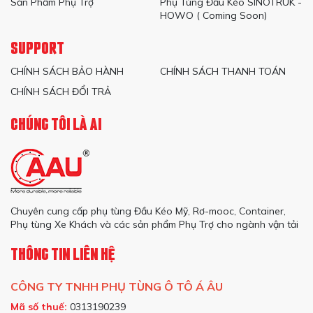
Sản Phẩm Phụ Trợ
Phụ Tùng Đầu Kéo SINOTRUK -
HOWO ( Coming Soon)
SUPPORT
CHÍNH SÁCH BẢO HÀNH
CHÍNH SÁCH THANH TOÁN
CHÍNH SÁCH ĐỔI TRẢ
CHÚNG TÔI LÀ AI
Chuyên cung cấp phụ tùng Đầu Kéo Mỹ, Rơ-mooc, Container,
Phụ tùng Xe Khách và các sản phẩm Phụ Trợ cho ngành vận tải
THÔNG TIN LIÊN HỆ
CÔNG TY TNHH PHỤ TÙNG Ô TÔ Á ÂU
Mã số thuế:
0313190239