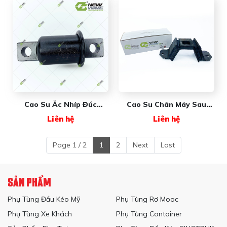
Cao Su Ắc Nhíp Đúc
Cao Su Chân Máy Sau
NW3538115C1 NEW WAVE
FREIGHTLINER
Liên hệ
Liên hệ
- Giải Pháp Giảm Chấn Và
NWBCD273301 New Wave
Liên Kết Vững Chắc Cho
Xe Đầu Kéo
Page 1 / 2
1
2
Next
Last
SẢN PHẨM
Phụ Tùng Đầu Kéo Mỹ
Phụ Tùng Rơ Mooc
Phụ Tùng Xe Khách
Phụ Tùng Container