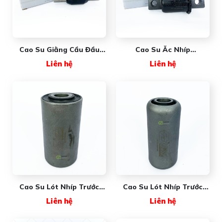
Cao Su Giằng Cầu Đầu
Cao Su Ắc Nhíp
Dài NW51562111
NW6314421
Liên hệ
Liên hệ
(#NW47691-000) New
(#NW1616412) New Wave
Wave
Cao Su Lót Nhíp Trước
Cao Su Lót Nhíp Trước
FREIGHTLINER
MAXXFORCE
Liên hệ
Liên hệ
NW6803220150 New Wave
NW3525665C1 New Wave