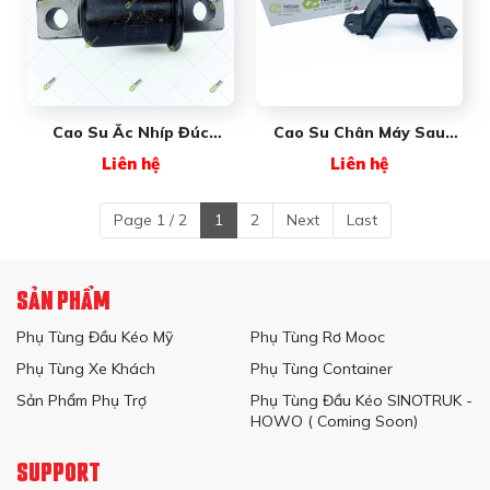
Cao Su Ắc Nhíp Đúc
Cao Su Chân Máy Sau
NW3538115C1 NEW WAVE
FREIGHTLINER
Liên hệ
Liên hệ
- Giải Pháp Giảm Chấn Và
NWBCD273301 New Wave
Liên Kết Vững Chắc Cho
Xe Đầu Kéo
Page 1 / 2
1
2
Next
Last
SẢN PHẨM
Phụ Tùng Đầu Kéo Mỹ
Phụ Tùng Rơ Mooc
Phụ Tùng Xe Khách
Phụ Tùng Container
Sản Phẩm Phụ Trợ
Phụ Tùng Đầu Kéo SINOTRUK -
HOWO ( Coming Soon)
SUPPORT