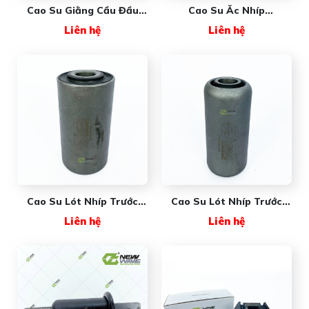
Cao Su Giằng Cầu Đầu
Cao Su Ắc Nhíp
Dài NW51562111
NW6314421
Liên hệ
Liên hệ
(#NW47691-000) New
(#NW1616412) New Wave
Wave
Cao Su Lót Nhíp Trước
Cao Su Lót Nhíp Trước
FREIGHTLINER
MAXXFORCE
Liên hệ
Liên hệ
NW6803220150 New Wave
NW3525665C1 New Wave