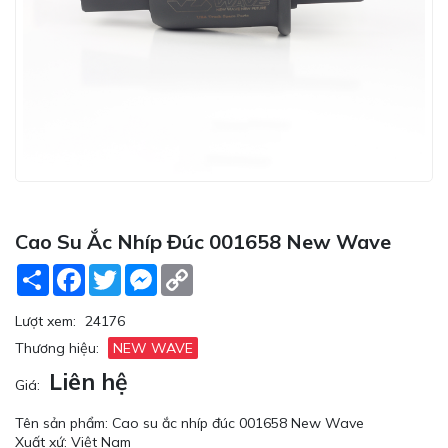
Cao Su Ắc Nhíp Đúc 001658 New Wave
Share
Facebook
Twitter
Messenger
Copy
Link
Lượt xem:
24176
Thương hiệu:
NEW WAVE
Liên hệ
Giá:
Tên sản phẩm: Cao su ắc nhíp đúc 001658 New Wave
Xuất xứ: Việt Nam