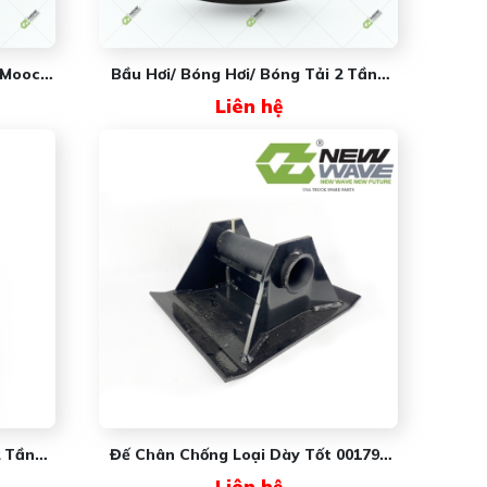
 Mooc
Bầu Hơi/ Bóng Hơi/ Bóng Tải 2 Tầng
 New
NW6910 New Wave
Liên hệ
2 Tầng
Đế Chân Chống Loại Dày Tốt 001794
 New
New Wave
Liên hệ