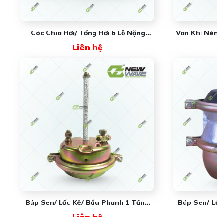
Cóc Chia Hơi/ Tổng Hơi 6 Lỗ Nặng
Van Khí Né
NW3527FB-1 New Wave
Liên hệ
Búp Sen/ Lốc Kê/ Bầu Phanh 1 Tầng
Búp Sen/ L
Da 20cm NW3519DA-U320 New Wave
Không Đế 2
Liên hệ