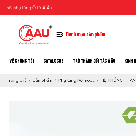
ụ tùng Ô tô Á Âu
Danh mục sản phẩm
VỀ CHÚNG TÔI
CATALOGUE
TRỞ THÀNH ĐỐI TÁC Á ÂU
KINH 
Trang chủ
Sản phẩm
Phụ tùng Rơ mooc
HỆ THỐNG PHANH