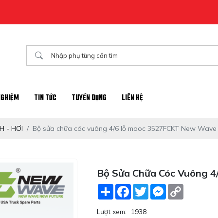
NGHIỆM
TIN TỨC
TUYỂN DỤNG
LIÊN HỆ
 - HƠI
Bộ sửa chữa cóc vuông 4/6 lỗ mooc 3527FCKT New Wave
Bộ Sửa Chữa Cóc Vuông 
Share
Facebook
Twitter
Messenger
Copy
Link
Lượt xem:
1938