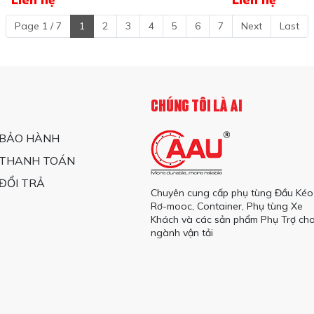
(cảo Nhôm)
Wave
Page 1 / 7
1
2
3
4
5
6
7
Next
Last
CHÚNG TÔI LÀ AI
 BẢO HÀNH
 THANH TOÁN
ĐỔI TRẢ
Chuyên cung cấp phụ tùng Đầu Kéo
Rơ-mooc, Container, Phụ tùng Xe
Khách và các sản phẩm Phụ Trợ ch
ngành vận tải