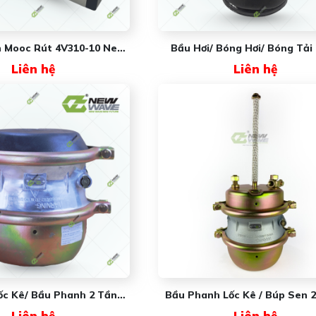
n Mooc Rút 4V310-10 New
Bầu Hơi/ Bóng Hơi/ Bóng Tải
Wave
Rút 0042 NW6348 (#1V6348)
Liên hệ
Liên hệ
Wave
ốc Kê/ Bầu Phanh 2 Tầng
Bầu Phanh Lốc Kê / Búp Sen 
 Cùm Rời NW3530BA1YGK
NW3530BA1Y (thân Nhám)
Liên hệ
Liên hệ