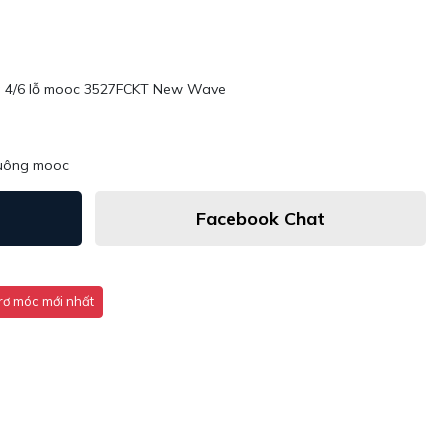
g 4/6 lỗ mooc 3527FCKT New Wave
vuông mooc
Facebook Chat
rơ móc mới nhất