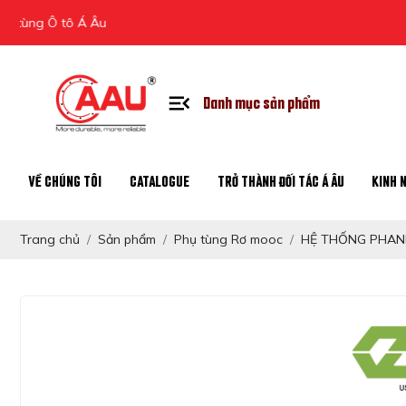
Ô tô Á Âu
Danh mục sản phẩm
VỀ CHÚNG TÔI
CATALOGUE
TRỞ THÀNH ĐỐI TÁC Á ÂU
KINH 
Trang chủ
Sản phẩm
Phụ tùng Rơ mooc
HỆ THỐNG PHANH