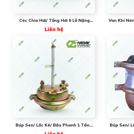
Cóc Chia Hơi/ Tổng Hơi 6 Lỗ Nặng
Van Khí Né
NW3527FB-1 New Wave
Liên hệ
Búp Sen/ Lốc Kê/ Bầu Phanh 1 Tầng
Búp Sen/ L
Da 20cm NW3519DA-U320 New Wave
Không Đế 2
Liên hệ