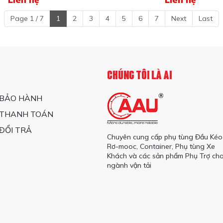
(cảo Nhôm)
Wave
Page 1 / 7
1
2
3
4
5
6
7
Next
Last
CHÚNG TÔI LÀ AI
 BẢO HÀNH
 THANH TOÁN
ĐỔI TRẢ
Chuyên cung cấp phụ tùng Đầu Kéo
Rơ-mooc, Container, Phụ tùng Xe
Khách và các sản phẩm Phụ Trợ ch
ngành vận tải