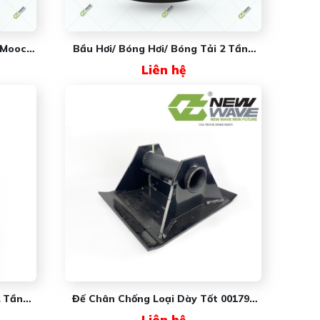
 Mooc
Bầu Hơi/ Bóng Hơi/ Bóng Tải 2 Tầng
 New
NW6910 New Wave
Liên hệ
2 Tầng
Đế Chân Chống Loại Dày Tốt 001794
 New
New Wave
Liên hệ