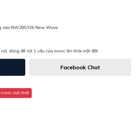
tầng vừa NW2B5336 New Wave
t, dùng để rút 1 cầu của mooc lên khỏi mặt đất
Facebook Chat
rơ móc mới nhất