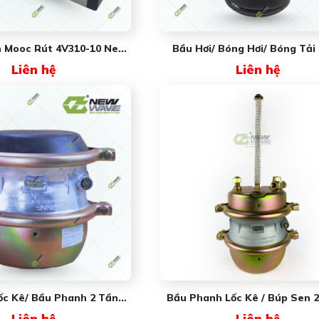
n Mooc Rút 4V310-10 New
Bầu Hơi/ Bóng Hơi/ Bóng Tải
Wave
Rút 0042 NW6348 (#1V6348)
Liên hệ
Liên hệ
Wave
ốc Kê/ Bầu Phanh 2 Tầng
Bầu Phanh Lốc Kê / Búp Sen 
 Cùm Rời NW3530BA1YGK
NW3530BA1Y (thân Nhám)
Liên hệ
Liên hệ