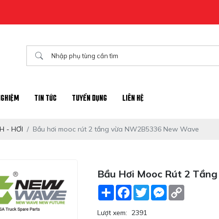
NGHIỆM
TIN TỨC
TUYỂN DỤNG
LIÊN HỆ
 - HƠI
Bầu hơi mooc rút 2 tầng vừa NW2B5336 New Wave
Bầu Hơi Mooc Rút 2 Tầ
Share
Facebook
Twitter
Messenger
Copy
Link
Lượt xem:
2391