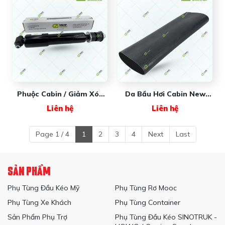
Phuộc Cabin / Giảm Xóc
Da Bầu Hơi Cabin New
Cabin New Wave
Wave 001779 (loại Nhỏ) -
Liên hệ
Liên hệ
NW66131 (không Giường)
Dùng Cho Xe MAXXFORCE
- Dùng Cho Xe
MAXXFORCE
Page 1 / 4
1
2
3
4
Next
Last
SẢN PHẨM
Phụ Tùng Đầu Kéo Mỹ
Phụ Tùng Rơ Mooc
Phụ Tùng Xe Khách
Phụ Tùng Container
Sản Phẩm Phụ Trợ
Phụ Tùng Đầu Kéo SINOTRUK -