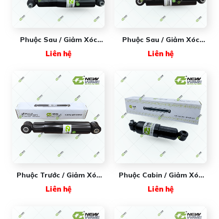
Phuộc Sau / Giảm Xóc
Phuộc Sau / Giảm Xóc
Sau New Wave NW85931
Sau New Wave NW85724
Liên hệ
Liên hệ
- Giải Pháp Giảm Xóc Êm
- Dùng Cho Xe
Ái Cho Xe Đầu Kéo
FREIGHTLINER
MAXXFORCE
Phuộc Trước / Giảm Xóc
Phuộc Cabin / Giảm Xóc
Trước New Wave
Cabin New Wave
Liên hệ
Liên hệ
NW85918 - Dùng Cho Xe
NW83001 - Dùng Cho Xe
FREIGHTLINER
FREIGHTLINER