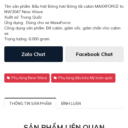
Tên sản phẩm: Bầu hơi/ Bóng hơi/ Bóng tải cabin MAXXFORCE to
NW3047 New Wave
Xuất xứ: Trung Quốc
Ứng dụng: Dùng cho xe MaxxForce
Công dụng sản phẩm: Đỡ cabin, giảm sốc, giảm chấn cho cabin
xe
Trọng lượng: 6,000 gram
Zalo Chat
Facebook Chat
Phụ tùng New Wave
Phụ tùng đầu kéo Mỹ toàn quốc
THÔNG TIN SẢN PHẨM
BÌNH LUẬN
SẢN PHẨM LIÊN QUAN