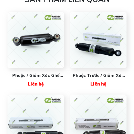
Phuộc / Giảm Xóc Ghế
Phuộc Trước / Giảm Xóc
Ngắn New Wave
Trước New Wave
Liên hệ
Liên hệ
NW232521-03 - Giải Pháp
NW85924 - Dùng Cho Xe
Giảm Rung Lắc Hiệu Quả
MAXXFORCE
Cho Xe Freightliner