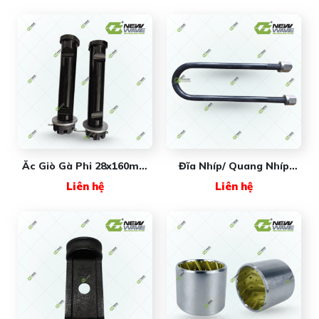
Ắc Giò Gà Phi 28x160mm
Đĩa Nhíp/ Quang Nhíp
001852 NEW WAVE - Giải
Tròn 000651 New Wave -
Liên hệ
Liên hệ
Pháp Chịu Lực Và Chống
Giải Pháp Cố Định Lá Nhíp
Mài Mòn Tối Ưu Cho Bộ
Chịu Tải Khủng Cho Sơ-Mi
Giàn Treo Rơ Mooc
Rơ-Moóc