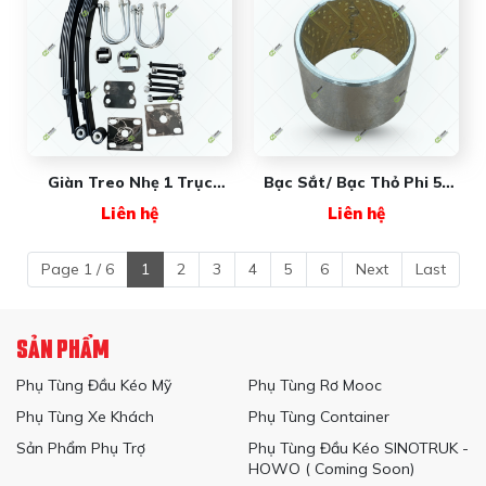
Giàn Treo Nhẹ 1 Trục
Bạc Sắt/ Bạc Thỏ Phi 50
(nhíp 6 Lá 680*60*7mm)
(50*60*60) 001810 New
Liên hệ
Liên hệ
001805 New Wave
Wave
Page 1 / 6
1
2
3
4
5
6
Next
Last
SẢN PHẨM
Phụ Tùng Đầu Kéo Mỹ
Phụ Tùng Rơ Mooc
Phụ Tùng Xe Khách
Phụ Tùng Container
Sản Phẩm Phụ Trợ
Phụ Tùng Đầu Kéo SINOTRUK -
HOWO ( Coming Soon)