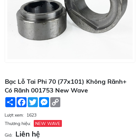
Bạc Lỗ Tai Phi 70 (77x101) Không Rãnh+
Có Rãnh 001753 New Wave
Share
Facebook
Twitter
Messenger
Copy
Link
Lượt xem:
1623
Thương hiệu:
NEW WAVE
Liên hệ
Giá: