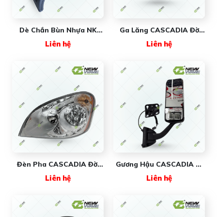
Dè Chắn Bùn Nhựa NK
Ga Lăng CASCADIA Đời
(dùng Cho Đk Và Mooc)
08-17 FR030
Liên hệ
Liên hệ
000132 New Wave
(#A1719112000) New
Wave
Đèn Pha CASCADIA Đời
Gương Hậu CASCADIA Xi
08-14 (Tài/Phụ) FR001R/L
Đời 08-17 (Tài/Phụ)
Liên hệ
Liên hệ
New Wave
FR060BR/L New Wave