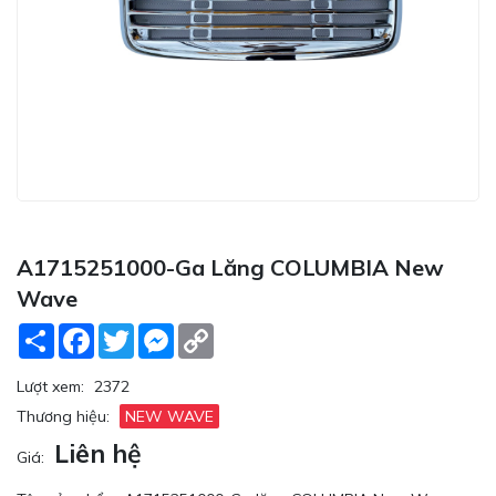
A1715251000-Ga Lăng COLUMBIA New
Wave
Share
Facebook
Twitter
Messenger
Copy
Link
Lượt xem:
2372
Thương hiệu:
NEW WAVE
Liên hệ
Giá: