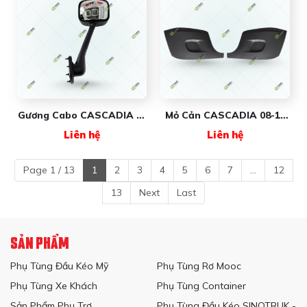
Gương Cabo CASCADIA Xi
Mỏ Cản CASCADIA 08-17
08-17 (Tài/Phụ)
FR038AR/L (Tài/Phụ) New
Liên hệ
Liên hệ
FR059BR/L New Wave
Wave
Page 1 / 13
1
2
3
4
5
6
7
...
12
13
Next
Last
SẢN PHẨM
Phụ Tùng Đầu Kéo Mỹ
Phụ Tùng Rơ Mooc
Phụ Tùng Xe Khách
Phụ Tùng Container
Sản Phẩm Phụ Trợ
Phụ Tùng Đầu Kéo SINOTRUK -