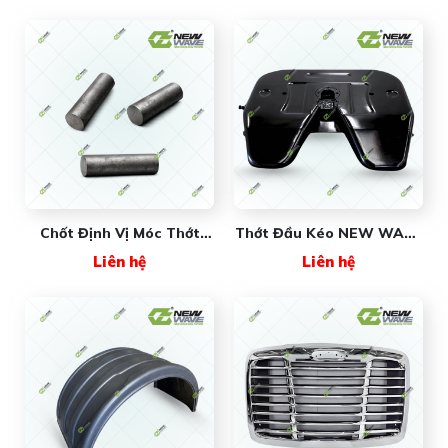
Chốt Định Vị Móc Thớt
Thớt Đầu Kéo NEW WAVE
Đầu Kéo 2 Inch Q90005A
3.5 Inch - Giải Pháp Kết
Liên hệ
Liên hệ
New Wave
Nối An Toàn Và Chịu Tải
Trọng Lớn Cho Xe Đầu
Kéo Mỹ