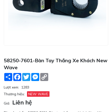
58250-7601-Bàn Tay Thắng Xe Khách New
Wave
Share
Facebook
Twitter
Messenger
Copy
Link
Lượt xem:
1283
Thương hiệu:
NEW WAVE
Liên hệ
Giá: