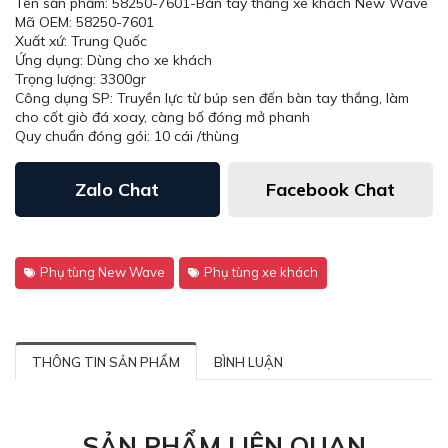
Tên sản phẩm: 58250-7601-Bàn tay thắng xe khách New Wave
Mã OEM: 58250-7601
Xuất xứ: Trung Quốc
Ứng dụng: Dùng cho xe khách
Trọng lượng: 3300gr
Công dụng SP: Truyền lực từ búp sen đến bàn tay thắng, làm
cho cốt giò đá xoay, càng bố đóng mở phanh
Quy chuẩn đóng gói: 10 cái /thùng
Zalo Chat
Facebook Chat
Phụ tùng New Wave
Phụ tùng xe khách
THÔNG TIN SẢN PHẨM
BÌNH LUẬN
SẢN PHẨM LIÊN QUAN