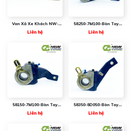
Van Xả Xe Khách NW-
58250-7M100-Bàn Tay
3633 (#4640023300) New
Thắng Xe Khách New
Liên hệ
Liên hệ
Wave Premium
Wave
58150-7M100-Bàn Tay
58350-8D050-Bàn Tay
Thắng Xe Khách New
Thắng Xe Khách New
Liên hệ
Liên hệ
Wave
Wave