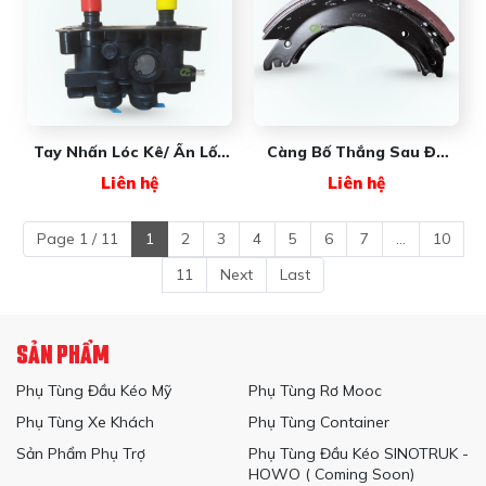
Tay Nhấn Lóc Kê/ Ấn Lốc
Càng Bố Thắng Sau ĐK
Kê 3548SA New Wave
Mỹ New Wave
Liên hệ
Liên hệ
(không Co Nối)
Page 1 / 11
1
2
3
4
5
6
7
...
10
11
Next
Last
SẢN PHẨM
Phụ Tùng Đầu Kéo Mỹ
Phụ Tùng Rơ Mooc
Phụ Tùng Xe Khách
Phụ Tùng Container
Sản Phẩm Phụ Trợ
Phụ Tùng Đầu Kéo SINOTRUK -
HOWO ( Coming Soon)