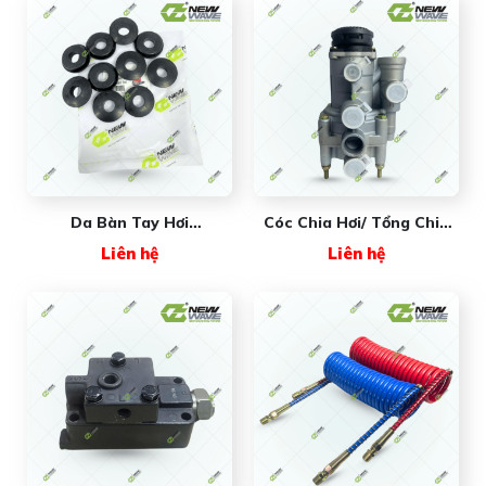
Da Bàn Tay Hơi
Cóc Chia Hơi/ Tổng Chia
NWA48029 New Wave
Hơi NW3522FA
Liên hệ
Liên hệ
(#9730093000) New Wave