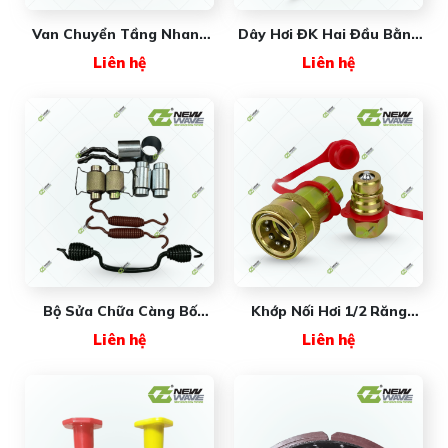
Van Chuyển Tầng Nhanh
Dây Hơi ĐK Hai Đầu Bằng
Chậm 001864 (#A5000)
NW362805 New Wave
Liên hệ
Liên hệ
New Wave Premium
Bộ Sửa Chữa Càng Bố
Khớp Nối Hơi 1/2 Răng
Thắng Tốt 4720 New
22mm New Wave
Liên hệ
Liên hệ
Wave