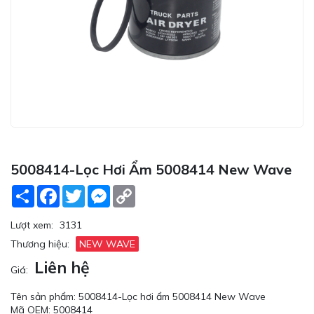
5008414-Lọc Hơi Ẩm 5008414 New Wave
Share
Facebook
Twitter
Messenger
Copy
Link
Lượt xem:
3131
Thương hiệu:
NEW WAVE
Liên hệ
Giá:
Tên sản phẩm: 5008414-Lọc hơi ẩm 5008414 New Wave
Mã OEM: 5008414