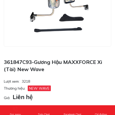
361847C93-Gương Hậu MAXXFORCE Xi
(Tài) New Wave
Lượt xem:
3218
Thương hiệu:
NEW WAVE
Liên hệ
Giá:
Tên sản phẩm: 361847C93-Gương hậu MAXXFORCE xi (Tài)
New Wave
Gọi ngay
Zalo Chat
Facebook Chat
Chỉ đường