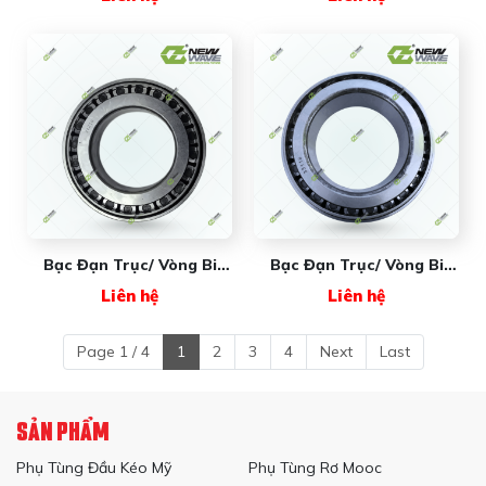
Bạc Đạn Trục/ Vòng Bi
Bạc Đạn Trục/ Vòng Bi
32218 New Wave
33118 New Wave
Liên hệ
Liên hệ
Page 1 / 4
1
2
3
4
Next
Last
SẢN PHẨM
Phụ Tùng Đầu Kéo Mỹ
Phụ Tùng Rơ Mooc