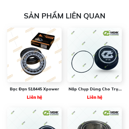
SẢN PHẨM LIÊN QUAN
Bạc Đạn 518445 Xpower
Nắp Chụp Dùng Cho Trục
Rơ Mooc (luôn Sin) 001881
Liên hệ
Liên hệ
New Wave