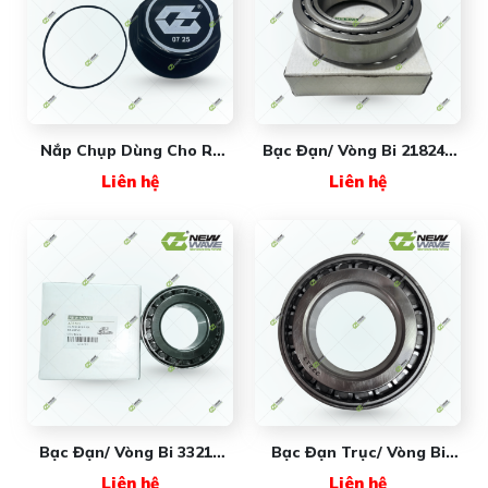
Nắp Chụp Dùng Cho Rơ
Bạc Đạn/ Vòng Bi 218248
Mooc Trục BPW Răng
New Wave
Liên hệ
Liên hệ
Trong 12T 001880 New
Wave
Bạc Đạn/ Vòng Bi 33213
Bạc Đạn Trục/ Vòng Bi
New Wave
32217 New Wave
Liên hệ
Liên hệ