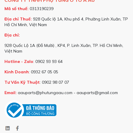
CÔNG TY TNHH PHỤ TÙNG Ô TÔ Á ÂU
Mã số thuế:
0313190239
Địa chỉ Thuế:
928 Quốc lộ 1A, Khu phố 4, Phường Linh Xuân, TP
Hồ Chí Minh, Việt Nam
Địa chỉ:
928 Quốc Lộ 1A (Đỗ Mười) , KP4, P. Linh Xuân, TP. Hồ Chí Minh,
Việt Nam
Hotline - Zalo
: 0902 93 93 64
Kinh Doanh
: 0932 67 05 05
Tư Vấn Kỹ Thuật
: 0902 98 07 07
Email:
aauparts@phutungaau.com - aauparts@gmail.com