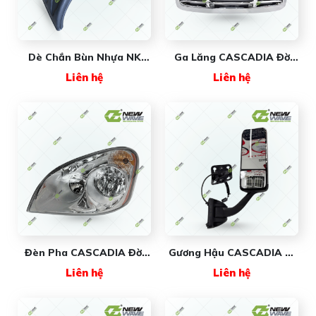
Dè Chắn Bùn Nhựa NK
Ga Lăng CASCADIA Đời
(dùng Cho Đk Và Mooc)
08-17 FR030
Liên hệ
Liên hệ
000132 New Wave
(#A1719112000) New
Wave
Đèn Pha CASCADIA Đời
Gương Hậu CASCADIA Xi
08-14 (Tài/Phụ) FR001R/L
Đời 08-17 (Tài/Phụ)
Liên hệ
Liên hệ
New Wave
FR060BR/L New Wave