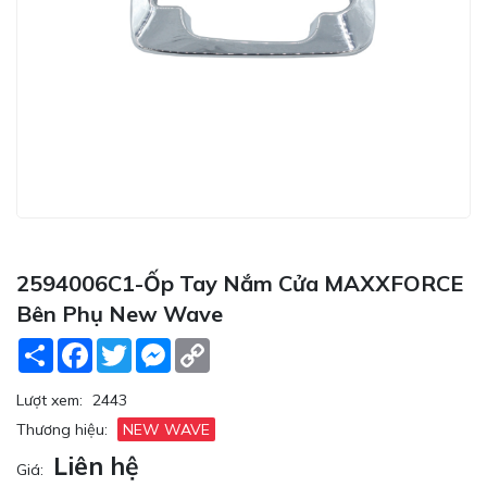
2594006C1-Ốp Tay Nắm Cửa MAXXFORCE
Bên Phụ New Wave
Share
Facebook
Twitter
Messenger
Copy
Link
Lượt xem:
2443
Thương hiệu:
NEW WAVE
Liên hệ
Giá: