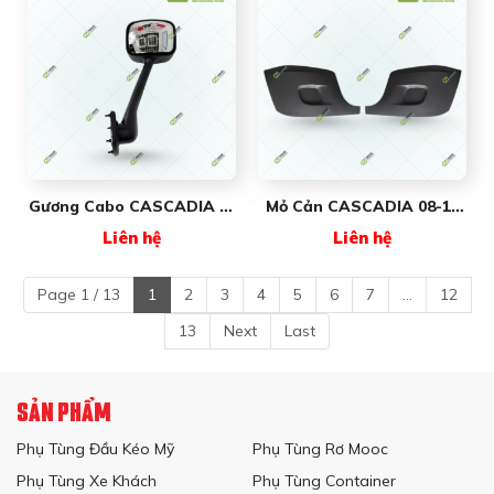
Gương Cabo CASCADIA Xi
Mỏ Cản CASCADIA 08-17
08-17 (Tài/Phụ)
FR038AR/L (Tài/Phụ) New
Liên hệ
Liên hệ
FR059BR/L New Wave
Wave
Page 1 / 13
1
2
3
4
5
6
7
...
12
13
Next
Last
SẢN PHẨM
Phụ Tùng Đầu Kéo Mỹ
Phụ Tùng Rơ Mooc
Phụ Tùng Xe Khách
Phụ Tùng Container