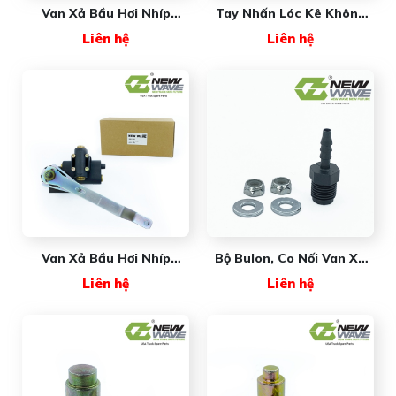
Van Xả Bầu Hơi Nhíp
Tay Nhấn Lóc Kê Không
FREIGHTLINER 5 Lỗ New
Co Nối New Wave
Liên hệ
Liên hệ
Wave Premium
Premium
Van Xả Bầu Hơi Nhíp
Bộ Bulon, Co Nối Van Xả
MAXXFORCE New Wave
Bầu Hơi PK-6185AAUP-001
Liên hệ
Liên hệ
Premium
New Wave Premium