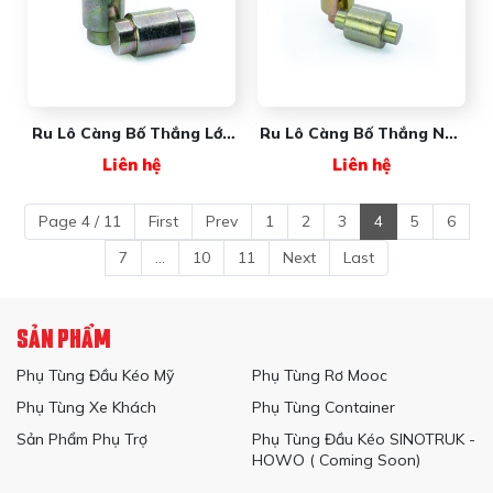
Ru Lô Càng Bố Thắng Lớn
Ru Lô Càng Bố Thắng Nhỏ
(32x25x57mm) 001668
(32x19x57mm) 001669
Liên hệ
Liên hệ
New Wave
New Wave
Page 4 / 11
First
Prev
1
2
3
4
5
6
7
...
10
11
Next
Last
SẢN PHẨM
Phụ Tùng Đầu Kéo Mỹ
Phụ Tùng Rơ Mooc
Phụ Tùng Xe Khách
Phụ Tùng Container
Sản Phẩm Phụ Trợ
Phụ Tùng Đầu Kéo SINOTRUK -
HOWO ( Coming Soon)