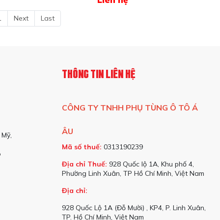
1
Next
Last
THÔNG TIN LIÊN HỆ
CÔNG TY TNHH PHỤ TÙNG Ô TÔ Á
ÂU
 Mỹ,
Mã số thuế:
0313190239
o
Địa chỉ Thuế:
928 Quốc lộ 1A, Khu phố 4,
Phường Linh Xuân, TP Hồ Chí Minh, Việt Nam
Địa chỉ:
928 Quốc Lộ 1A (Đỗ Mười) , KP4, P. Linh Xuân,
TP. Hồ Chí Minh, Việt Nam