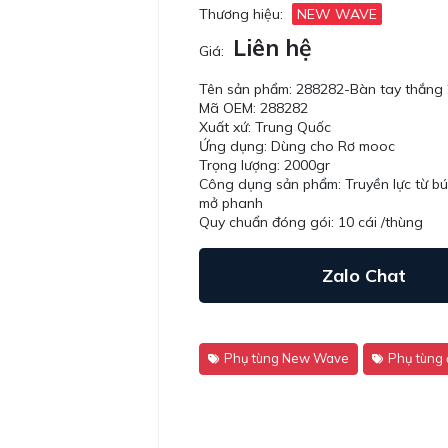
Thương hiệu:
NEW WAVE
Liên hệ
Giá:
Tên sản phẩm: 288282-Bàn tay thắn
Mã OEM: 288282
Xuất xứ: Trung Quốc
Ứng dụng: Dùng cho Rơ mooc
Trọng lượng: 2000gr
Công dụng sản phẩm: Truyền lực từ bú
mở phanh
Quy chuẩn đóng gói: 10 cái /thùng
Zalo Chat
Phụ tùng New Wave
Phụ tùng 