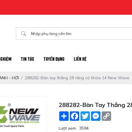
NGHIỆM
TIN TỨC
TUYỂN DỤNG
LIÊN HỆ
NH - HƠI
288282-Bàn tay thắng 28 răng có khóa 14 New Wave
288282-Bàn Tay Thắng 2
Share
Facebook
Twitter
Messenger
Copy
Link
Lượt xem:
3594