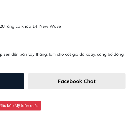
g 28 răng có khóa 14 New Wave
p sen đến bàn tay thắng, làm cho cốt giò đá xoay, càng bố đóng
Facebook Chat
đầu kéo Mỹ toàn quốc