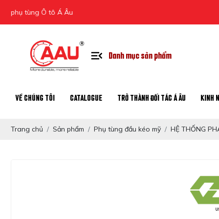
tùng Ô tô Á Âu
Danh mục sản phẩm
VỀ CHÚNG TÔI
CATALOGUE
TRỞ THÀNH ĐỐI TÁC Á ÂU
KINH 
Trang chủ
Sản phẩm
Phụ tùng đầu kéo mỹ
HỆ THỐNG PHA