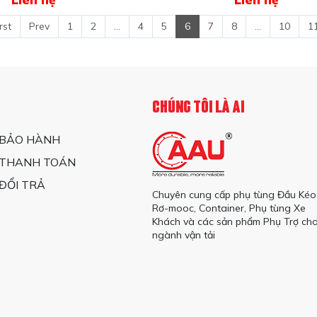
rst
Prev
1
2
...
4
5
6
7
8
...
10
1
CHÚNG TÔI LÀ AI
 BẢO HÀNH
 THANH TOÁN
ĐỔI TRẢ
Chuyên cung cấp phụ tùng Đầu Kéo
Rơ-mooc, Container, Phụ tùng Xe
Khách và các sản phẩm Phụ Trợ ch
ngành vận tải