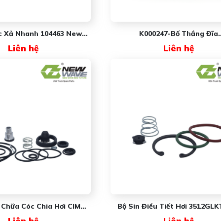
c Xả Nhanh 104463 New
K000247-Bố Thắng Đĩa
Wave
MAXXFORCE/Casca New W
Liên hệ
Liên hệ
 Chữa Cóc Chia Hơi CIMC
Bộ Sin Điều Tiết Hơi 3512GL
8MAKT New Wave
Wave
Liên hệ
Liên hệ